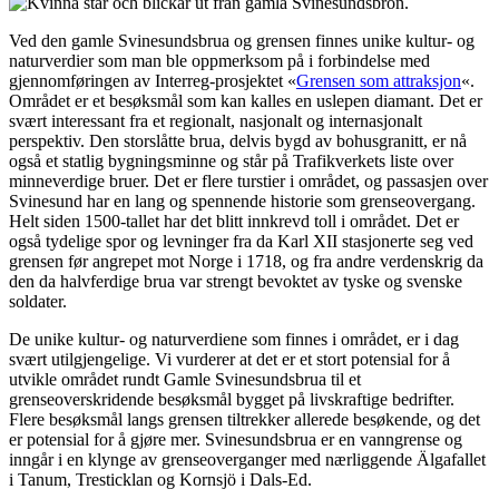
Ved den gamle Svinesundsbrua og grensen finnes unike kultur- og
naturverdier som man ble oppmerksom på i forbindelse med
gjennomføringen av Interreg-prosjektet «
Grensen som attraksjon
«.
Området er et besøksmål som kan kalles en uslepen diamant. Det er
svært interessant fra et regionalt, nasjonalt og internasjonalt
perspektiv. Den storslåtte brua, delvis bygd av bohusgranitt, er nå
også et statlig bygningsminne og står på Trafikverkets liste over
minneverdige bruer. Det er flere turstier i området, og passasjen over
Svinesund har en lang og spennende historie som grenseovergang.
Helt siden 1500-tallet har det blitt innkrevd toll i området. Det er
også tydelige spor og levninger fra da Karl XII stasjonerte seg ved
grensen før angrepet mot Norge i 1718, og fra andre verdenskrig da
den da halvferdige brua var strengt bevoktet av tyske og svenske
soldater.
De unike kultur- og naturverdiene som finnes i området, er i dag
svært utilgjengelige. Vi vurderer at det er et stort potensial for å
utvikle området rundt Gamle Svinesundsbrua til et
grenseoverskridende besøksmål bygget på livskraftige bedrifter.
Flere besøksmål langs grensen tiltrekker allerede besøkende, og det
er potensial for å gjøre mer. Svinesundsbrua er en vanngrense og
inngår i en klynge av grenseoverganger med nærliggende Älgafallet
i Tanum, Tresticklan og Kornsjö i Dals-Ed.