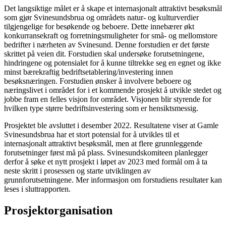
Det langsiktige målet er å skape et internasjonalt attraktivt besøksmål
som gjør Svinesundsbrua og områdets natur- og kulturverdier
tilgjengelige for besøkende og beboere. Dette innebærer økt
konkurransekraft og forretningsmuligheter for små- og mellomstore
bedrifter i nærheten av Svinesund. Denne forstudien er det første
skrittet på veien dit. Forstudien skal undersøke forutsetningene,
hindringene og potensialet for å kunne tiltrekke seg en egnet og ikke
minst bærekraftig bedriftsetablering/investering innen
besøksnæringen. Forstudien ønsker å involvere beboere og
næringslivet i området for i et kommende prosjekt å utvikle stedet og
jobbe fram en felles visjon for området. Visjonen blir styrende for
hvilken type større bedriftsinvestering som er hensiktsmessig.
Prosjektet ble avsluttet i desember 2022. Resultatene viser at Gamle
Svinesundsbrua har et stort potensial for å utvikles til et
internasjonalt attraktivt besøksmål, men at flere grunnleggende
forutsetninger først må på plass. Svinesundskomiteen planlegger
derfor å søke et nytt prosjekt i løpet av 2023 med formål om å ta
neste skritt i prosessen og starte utviklingen av
grunnforutsetningene. Mer informasjon om forstudiens resultater kan
leses i sluttrapporten.
Prosjektorganisation