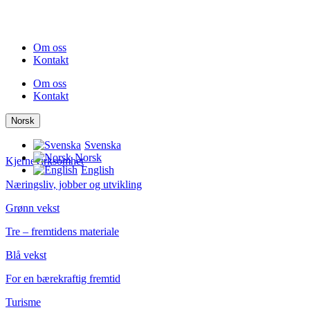
Skip
to
content
Om oss
Kontakt
Om oss
Kontakt
Norsk
Svenska
Norsk
Kjernevirksomhet
English
Næringsliv, jobber og utvikling
Grønn vekst
Tre – fremtidens materiale
Blå vekst
For en bærekraftig fremtid
Turisme