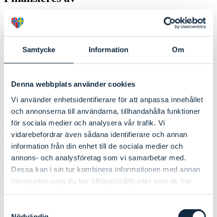
Samtycke
Information
Om
Denna webbplats använder cookies
Medlemmer
Vi använder enhetsidentifierare för att anpassa innehållet
och annonserna till användarna, tillhandahålla funktioner
Aremark kommune
för sociala medier och analysera vår trafik. Vi
Bengtsfors kommun
vidarebefordrar även sådana identifierare och annan
Dals-Eds kommun
information från din enhet till de sociala medier och
Fredrikstad kommune
annons- och analysföretag som vi samarbetar med.
Halden kommune
Dessa kan i sin tur kombinera informationen med annan
Hvaler kommune
information som du har tillhandahållit eller som de har
Melleruds kommun
Rakkestad kommune
samlat in när du har använt deras tjänster.
Råde kommune
Samtyckesval
Sarpsborg kommune
Nödvändig