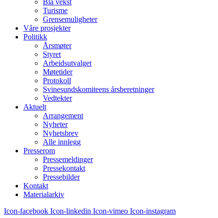
Blå vekst
Turisme
Grensemuligheter
Våre prosjekter
Politikk
Årsmøter
Styret
Arbeidsutvalget
Møtetider
Protokoll
Svinesundskomiteens årsberetninger
Vedtekter
Aktuelt
Arrangement
Nyheter
Nyhetsbrev
Alle innlegg
Presserom
Pressemeldinger
Pressekontakt
Pressebilder
Kontakt
Materialarkiv
Icon-facebook
Icon-linkedin
Icon-vimeo
Icon-instagram