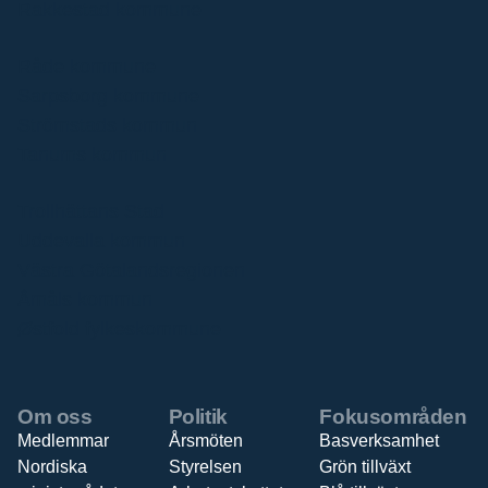
Rakkestad kommune
Råde kommune
Sarpsborg kommune
Strömstads kommun
Tanums kommun
Trollhättans Stad
Uddevalla kommun
Västra Götalandsregionen
Åmåls kommun
Østfold fylkeskommune
Om oss
Politik
Fokusområden
Medlemmar
Årsmöten
Basverksamhet
Nordiska
Styrelsen
Grön tillväxt