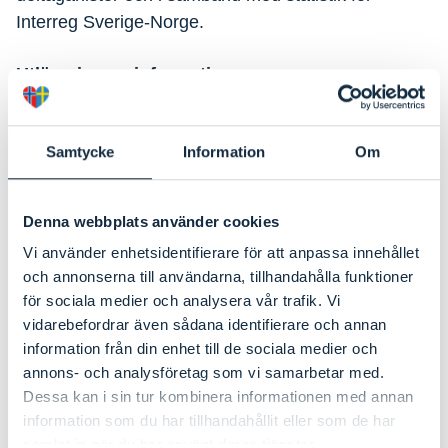
Interreg Sverige-Norge.
Utlämning av information
Uppgifterna används för webbstatistik. Dessutom
använder vi två tredjeparter för lagring och
Samtycke
Information
Om
behandling av data. Dessa behandlar endast
uppgifter på våra uppdrag och får inte använda dem
för egna ändamål. Utlämning av personuppgifter
Denna webbplats använder cookies
som namn och e-post m.m. kommer endast att ske
Vi använder enhetsidentifierare för att anpassa innehållet
om du ger ditt samtycke till det. Vi använder endast
och annonserna till användarna, tillhandahålla funktioner
databehandlare inom EU eller i länder som kan ge
för sociala medier och analysera vår trafik. Vi
dina uppgifter tillräckligt skydd.
vidarebefordrar även sådana identifierare och annan
information från din enhet till de sociala medier och
Insyn och klagomål
annons- och analysföretag som vi samarbetar med.
Du har rätt att få information om vilka
Dessa kan i sin tur kombinera informationen med annan
information som du har tillhandahållit eller som de har
personuppgifter vi har om dig. Du kan också när
samlat in när du har använt deras tjänster.