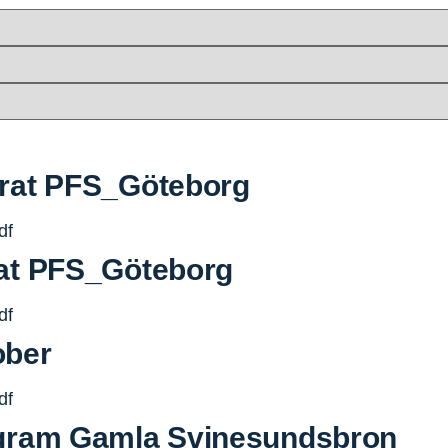
rat PFS_Göteborg
df
at PFS_Göteborg
df
ober
df
ogram Gamla Svinesundsbron