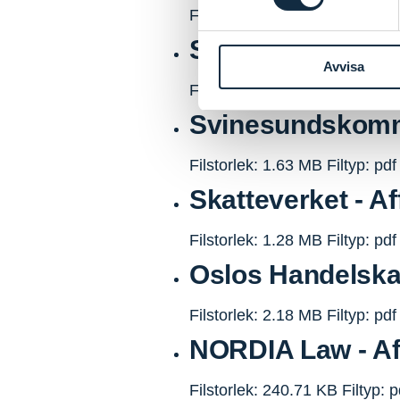
Filstorlek: 372.28 KB
Filtyp: p
Strawberry - Affä
Avvisa
Filstorlek: 826.21 KB
Filtyp: p
Svinesundskommi
Filstorlek: 1.63 MB
Filtyp: pdf
Skatteverket - Af
Filstorlek: 1.28 MB
Filtyp: pdf
Oslos Handelskam
Filstorlek: 2.18 MB
Filtyp: pdf
NORDIA Law - Aff
Filstorlek: 240.71 KB
Filtyp: p