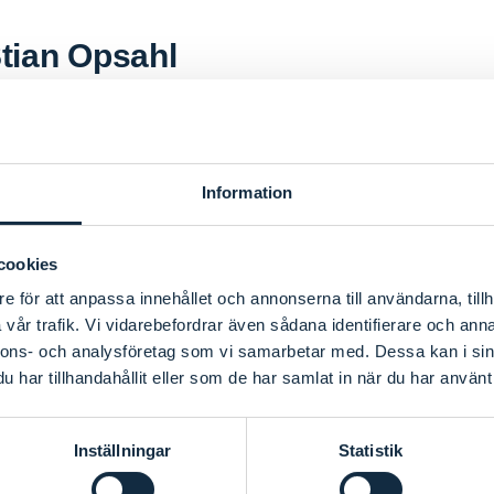
Stian Opsahl
f
ten Marius Apenes, Netron
Information
hetsberettelse 2024_dobbelsidi
cookies
e för att anpassa innehållet och annonserna till användarna, tillh
vår trafik. Vi vidarebefordrar även sådana identifierare och anna
df
nnons- och analysföretag som vi samarbetar med. Dessa kan i sin
amma dag_Affärer i Sverige_2
har tillhandahållit eller som de har samlat in när du har använt 
df
Inställningar
Statistik
 i Sverige 2026