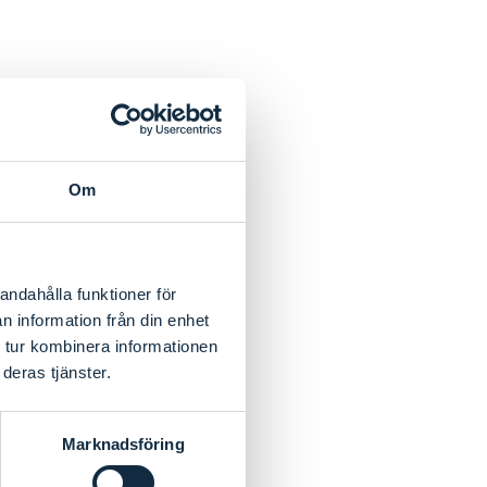
Om
g oppslag_1+2+1
andahålla funktioner för
n information från din enhet
 tur kombinera informationen
026
deras tjänster.
Marknadsföring