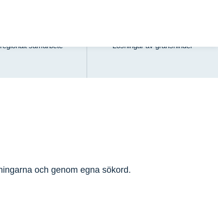
Turism
Gränsmöjligheter
regionalt samarbete
Lösningar av gränshinder
lningarna och genom egna sökord.