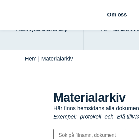
Basverksamhet
Grön tillväx
Om oss
Affärer, jobb & utveckling
Trä – framtidens ma
Hem
|
Materialarkiv
Materialarkiv
Här finns hemsidans alla dokumen
Exempel: ”protokoll” och ”Blå tillväx