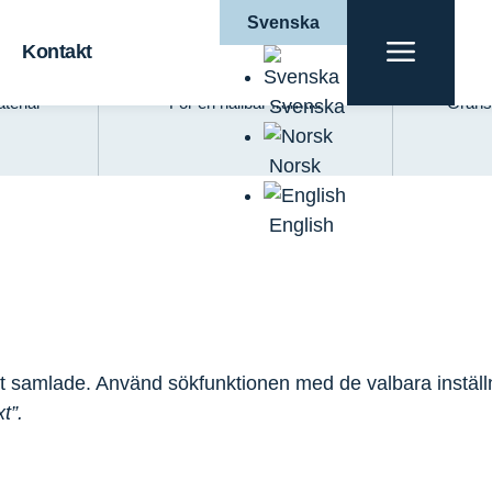
Svenska
t
Blå tillväxt
Kontakt
terial
För en hållbar framtid
Gräns
Svenska
Norsk
English
t samlade. Använd sökfunktionen med de valbara instäl
t”.