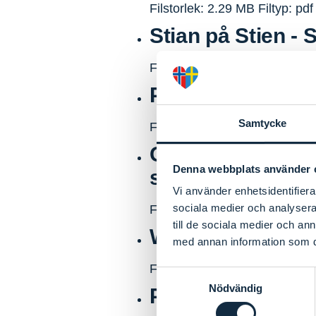
Filstorlek: 2.29 MB
Filtyp: pdf
Stian på Stien - 
Filstorlek: 14.21 MB
Filtyp: pd
Polar Bear - Mor
Samtycke
Filstorlek: 11.7 MB
Filtyp: pdf
Grafisk virksom
Denna webbplats använder 
sider
Vi använder enhetsidentifierar
sociala medier och analysera 
Filstorlek: 903.15 KB
Filtyp: p
till de sociala medier och a
WEBB_Program s
med annan information som du 
Filstorlek: 372.28 KB
Filtyp: p
Samtyckesval
Nödvändig
Program Affärer