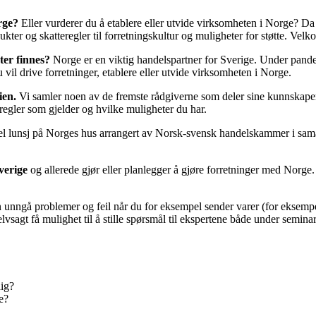
rge?
Eller vurderer du å etablere eller utvide virksomheten i Norge? Da 
ukter og skatteregler til forretningskultur og muligheter for støtte. Velk
eter finnes?
Norge er en viktig handelspartner for Sverige. Under pandem
vil drive forretninger, etablere eller utvide virksomheten i Norge.
ien.
Vi samler noen av de fremste rådgiverne som deler sine kunnskaper o
regler som gjelder og hvilke muligheter du har.
l lunsj på Norges hus arrangert av Norsk-svensk handelskammer i sa
verige
og allerede gjør eller planlegger å gjøre forretninger med Norge
n unngå problemer og feil når du for eksempel sender varer (for eksempe
lvsagt få mulighet til å stille spørsmål til ekspertene både under seminar
dig?
e?