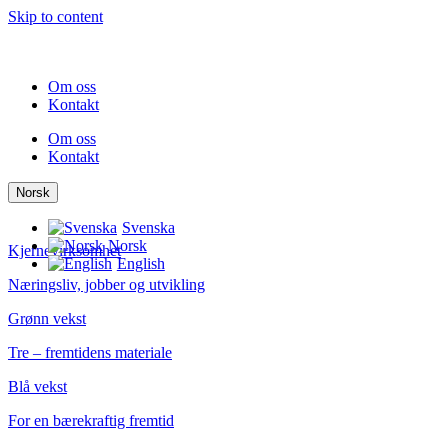
Skip to content
Om oss
Kontakt
Om oss
Kontakt
Norsk
Svenska
Norsk
Kjernevirksomhet
English
Næringsliv, jobber og utvikling
Grønn vekst
Tre – fremtidens materiale
Blå vekst
For en bærekraftig fremtid