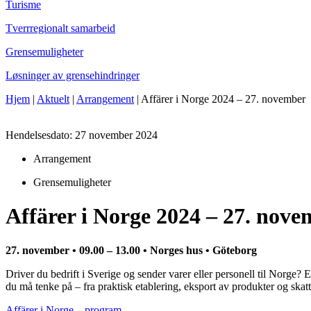
Turisme
Tverrregionalt samarbeid
Grensemuligheter
Løsninger av grensehindringer
Hjem
|
Aktuelt
|
Arrangement
|
Affärer i Norge 2024 – 27. november
Hendelsesdato: 27 november 2024
Arrangement
Grensemuligheter
Affärer i Norge 2024 – 27. nov
27. november • 09.00 – 13.00 • Norges hus • Göteborg
Driver du bedrift i Sverige og sender varer eller personell til Norge? 
du må tenke på – fra praktisk etablering, eksport av produkter og skatt
Affärer i Norge – program