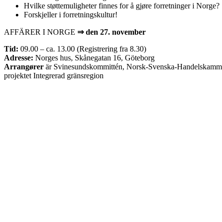
Hvilke støttemuligheter finnes for å gjøre forretninger i Norge?
Forskjeller i forretningskultur!
AFFÄRER I NORGE
⇒
den 27. november
Tid:
09.00 – ca. 13.00 (Registrering fra 8.30)
Adresse:
Norges hus, Skånegatan 16, Göteborg
Arrangører
är Svinesundskommittén, Norsk-Svenska-Handelskammare
projektet Integrerad gränsregion