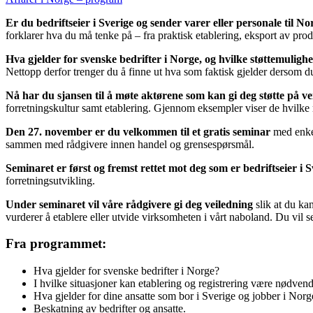
Er du bedriftseier i Sverige og sender varer eller personale til No
forklarer hva du må tenke på – fra praktisk etablering, eksport av prod
Hva gjelder for svenske bedrifter i Norge, og hvilke støttemuligh
Nettopp derfor trenger du å finne ut hva som faktisk gjelder dersom du 
Nå har du sjansen til å møte aktørene som kan gi deg støtte på ve
forretningskultur samt etablering. Gjennom eksempler viser de hvilke 
Den 27. november er du velkommen til et gratis seminar
med enke
sammen med rådgivere innen handel og grensespørsmål.
Seminaret er først og fremst rettet mot deg som er bedriftseier i S
forretningsutvikling.
Under seminaret vil våre rådgivere gi deg veiledning
slik at du ka
vurderer å etablere eller utvide virksomheten i vårt naboland. Du vil se
Fra programmet:
Hva gjelder for svenske bedrifter i Norge?
I hvilke situasjoner kan etablering og registrering være nødven
Hva gjelder for dine ansatte som bor i Sverige og jobber i Norg
Beskatning av bedrifter og ansatte.