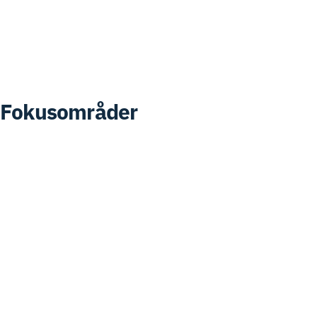
Svinesundskomiteens årsberetninger
Vedtekter
Fokusområder
Kjernevirksomhet
Grønn vekst
Blå vekst
Turisme
Grensemuligheter