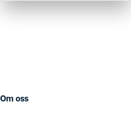
Melleruds kommun
Rakkestad kommune
Råde kommune
Sarpsborg kommune
Strömstads kommun
Tanums kommun
Trollhättans Stad
Uddevalla kommun
Västra Götalandsregionen
Åmåls kommun
Østfold fylkeskommune
Om oss
Medlemmer
Nordisk ministerråd