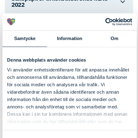
2022
Årsmøtedokumenter 2021
Samtycke
Information
Om
Andre dokument årsmøte 2021
Denna webbplats använder cookies
Vi använder enhetsidentifierare för att anpassa innehållet
och annonserna till användarna, tillhandahålla funktioner
för sociala medier och analysera vår trafik. Vi
Sakspapirer til konstituerende møte
vidarebefordrar även sådana identifierare och annan
2021
information från din enhet till de sociala medier och
annons- och analysföretag som vi samarbetar med.
Dessa kan i sin tur kombinera informationen med annan
Årsmøtedokumenter 2020
information som du har tillhandahållit eller som de har
samlat in när du har använt deras tjänster.