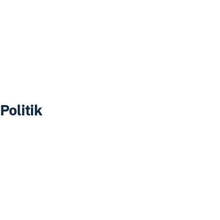
Finansiering
Om Cookies
Integritetspolicy
Tilgjenglighet
Politik
Årsmøter
Styret
Arbeidsutvalget
Møtetider
Protokoll