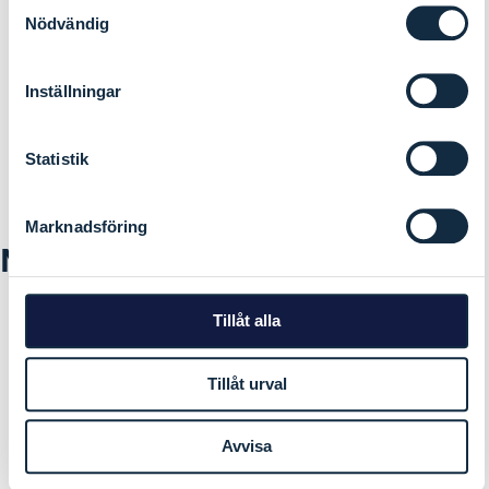
Samtyckesval
Nödvändig
Sakspapirer til konstituerende møte
2020
Inställningar
Statistik
Marknadsföring
Medlemmer
Aremark kommune
Tillåt alla
Bengtsfors kommun
Dals-Eds kommun
Tillåt urval
Fredrikstad kommune
Halden kommune
Avvisa
Hvaler kommune