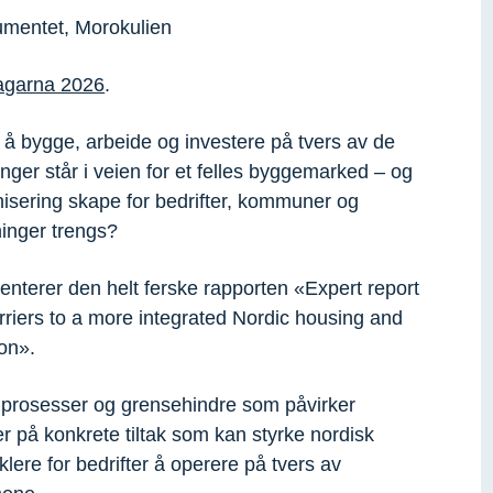
umentet, Morokulien
agarna 2026
.
 å bygge, arbeide og investere på tvers av de
nger står i veien for et felles byggemarked – og
nisering skape for bedrifter, kommuner og
ninger trengs?
esenterer den helt ferske rapporten «Expert report
rriers to a more integrated Nordic housing and
ion».
 prosesser og grensehindre som påvirker
 på konkrete tiltak som kan styrke nordisk
lere for bedrifter å operere på tvers av