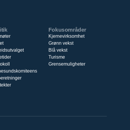
itik
Fokusområder
møter
Kjernevirksomhet
et
Grønn vekst
eidsutvalget
Blå vekst
etider
Turisme
okoll
Grensemuligheter
nesundskomiteens
beretninger
tekter