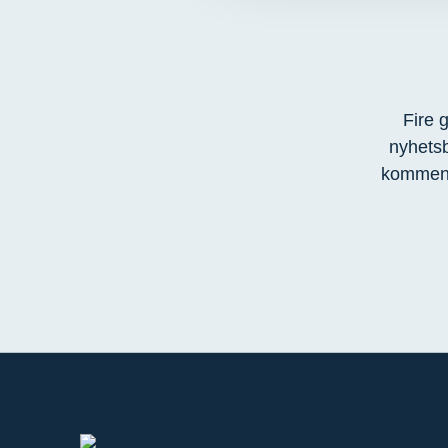
Fire 
nyhetsb
kommend