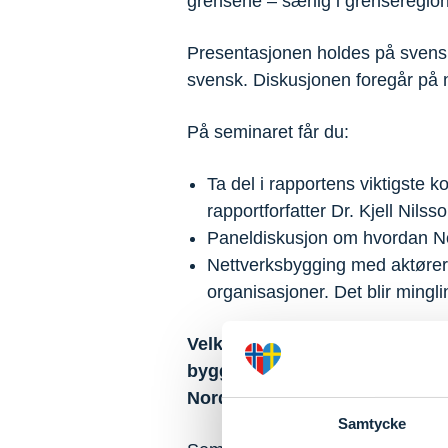
grensene – særlig i grenseregio
Presentasjonen holdes på svensk
svensk. Diskusjonen foregår på 
På seminaret får du:
Ta del i rapportens viktigste k
rapportforfatter Dr. Kjell Nilsso
Paneldiskusjon om hvordan N
Nettverksbygging med aktører f
organisasjoner. Det blir mingli
Velkommen til en viktig disku
byggesektoren og skape bedre 
Norden.
Samtycke