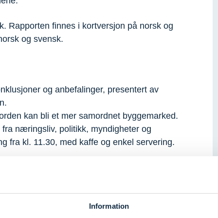
nene.
. Rapporten finnes i kortversjon på norsk og
norsk og svensk.
onklusjoner og anbefalinger, presentert av
n.
orden kan bli et mer samordnet byggemarked.
ra næringsliv, politikk, myndigheter og
ng fra kl. 11.30, med kaffe og enkel servering.
sjon om hvordan vi kan styrke den nordiske
forutsetninger for et felles byggemarked i
Information