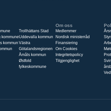
Om oss
Pol
mmune
Trollhättans Stad
Medlemmer
Års
g kommune
Uddevalla kommun
Nordisk ministerråd
Styr
ds kommun
Västra
Finansiering
Arb
kommun
Götalandsregionen
Om Cookies
Møt
Åmåls kommun
Integritetspolicy
Prot
Østfold
Tilgjenglighet
Svi
fylkeskommune
års
Ved