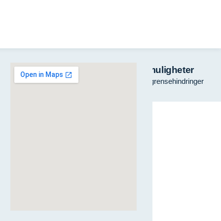
Turisme
Grensemuligheter
regionalt samarbeid
Løsninger av grensehindringer