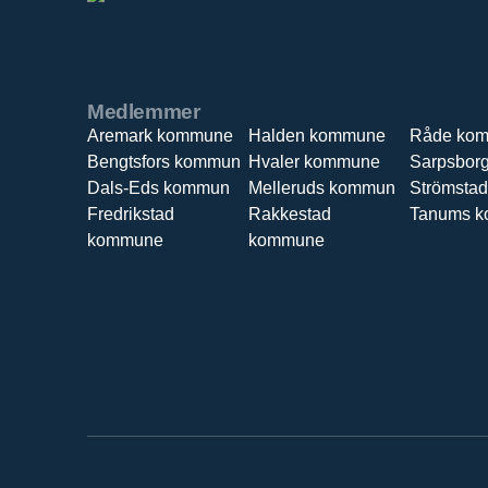
Medlemmer
Aremark kommune
Halden kommune
Råde ko
Bengtsfors kommun
Hvaler kommune
Sarpsbor
Dals-Eds kommun
Melleruds kommun
Strömsta
Fredrikstad
Rakkestad
Tanums 
kommune
kommune