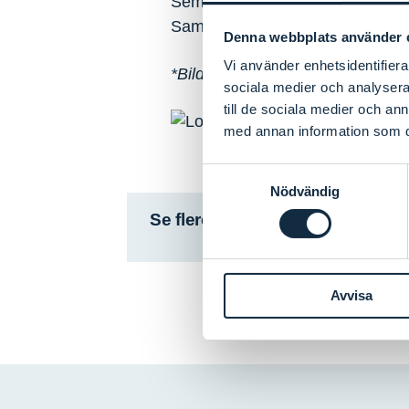
Seminaret arrangeres som en de
Samverkan för Hållbarhet, Attrak
Denna webbplats använder 
Vi använder enhetsidentifierar
*Bildet øverst i innlegget er lage
sociala medier och analysera 
till de sociala medier och a
med annan information som du 
Samtyckesval
Nödvändig
Se flere arrangementer
Avvisa