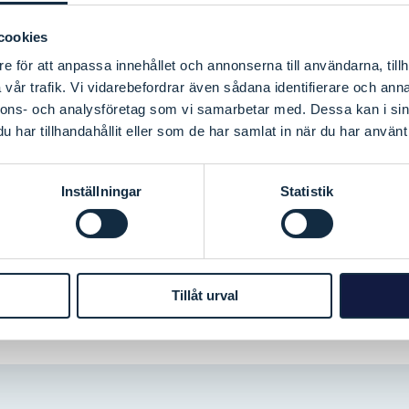
l av Interreg Sverige–Norge-prosjektet SHARE –
tivitet, Resiliens och Ekonomisk utveckling.
cookies
e för att anpassa innehållet och annonserna till användarna, tillh
t med KI.
vår trafik. Vi vidarebefordrar även sådana identifierare och anna
nnons- och analysföretag som vi samarbetar med. Dessa kan i sin
har tillhandahållit eller som de har samlat in när du har använt 
Inställningar
Statistik
Tillåt urval