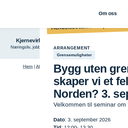
Om oss
Hendelsesdato: 3 september 
Kjernevirksomhet
Grønn veks
Næringsliv, jobber og utvikling
Tre – fremtidens ma
ARRANGEMENT
Grensemuligheter
Bygg uten gre
Hjem
|
Aktuelt
|
Arrangement
|
Bygg uten grenser – hvor
skaper vi et f
Norden? 3. s
Velkommen til seminar om 
Dato
: 3. september 2026
Tid
: 12:00- 13.30