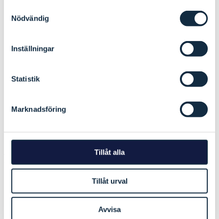
Om oss
Samtyckesval
Nödvändig
Medlemmer
Nordisk ministerråd
Inställningar
Finansiering
Statistik
Om Cookies
Marknadsföring
Integritetspolicy
Tilgjenglighet
Tillåt alla
Politik
Årsmøter
Tillåt urval
Styret
Avvisa