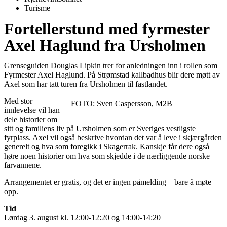
Turisme
Fortellerstund med fyrmester
Axel Haglund fra Ursholmen
Grenseguiden Douglas Lipkin trer for anledningen inn i rollen som
Fyrmester Axel Haglund. På Strømstad kallbadhus blir dere møtt av
Axel som har tatt turen fra Ursholmen til fastlandet.
Med stor
FOTO: Sven Caspersson, M2B
innlevelse vil han
dele historier om
sitt og familiens liv på Ursholmen som er Sveriges vestligste
fyrplass. Axel vil også beskrive hvordan det var å leve i skjærgården
generelt og hva som foregikk i Skagerrak. Kanskje får dere også
høre noen historier om hva som skjedde i de nærliggende norske
farvannene.
Arrangementet er gratis, og det er ingen påmelding – bare å møte
opp.
Tid
Lørdag 3. august kl. 12:00-12:20 og 14:00-14:20