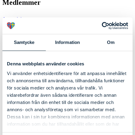
Medlemmer
Aremark kommune
Bengtsfors kommun
Dals-Eds kommun
Fredrikstad kommune
Samtycke
Information
Om
Halden kommune
Hvaler kommune
Melleruds kommun
Rakkestad kommune
Denna webbplats använder cookies
Råde kommune
Vi använder enhetsidentifierare för att anpassa innehållet
Sarpsborg kommune
och annonserna till användarna, tillhandahålla funktioner
Strömstads kommun
för sociala medier och analysera vår trafik. Vi
Tanums kommun
vidarebefordrar även sådana identifierare och annan
Trollhättans Stad
information från din enhet till de sociala medier och
Uddevalla kommun
Västra Götalandsregionen
annons- och analysföretag som vi samarbetar med.
Åmåls kommun
Dessa kan i sin tur kombinera informationen med annan
Østfold fylkeskommune
information som du har tillhandahållit eller som de har
samlat in när du har använt deras tjänster.