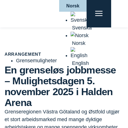
Norsk
Hjem
|
Aktuelt
|
Arrangement
|
En grenseløs
jobbmesse – Mulighetsdagen 5. november 2025 i
Halden Arena
Svenska
Norsk
ARRANGEMENT
Grensemuligheter
English
En grenseløs jobbmesse
– Mulighetsdagen 5.
november 2025 i Halden
Arena
Grenseregionen Västra Götaland og Østfold utgjør
et stort arbeidsmarked med mange dyktige
arbeidstakere og mange spennende virksomheter.