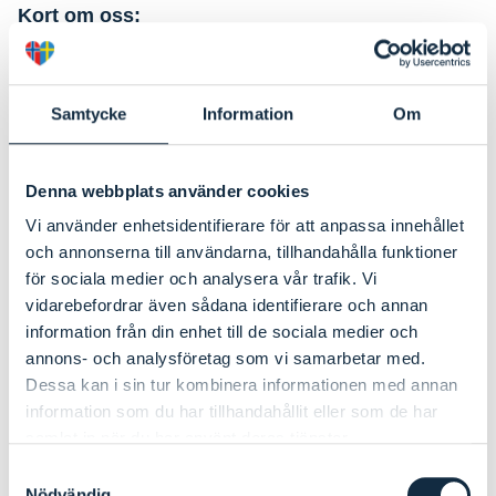
Kort om oss:
Maersk Logistics & Services Norway AS driver med
spedisjon, grensefortolling og salg av IT-tjenester. Vi
Samtycke
Information
Om
tilbyr også konsultativ virksomhet knyttet til
fortolling. Maersk Accountancy & VAT Services
Denna webbplats använder cookies
Norway AS tilbyr regnskapsførsel,
konsulenttjenester og kursvirksomhet med
Vi använder enhetsidentifierare för att anpassa innehållet
spesialisering på utenlandske selskaper med
och annonserna till användarna, tillhandahålla funktioner
för sociala medier och analysera vår trafik. Vi
virksomhet i Norge.
vidarebefordrar även sådana identifierare och annan
information från din enhet till de sociala medier och
Kompetanse vi trenger:
annons- och analysföretag som vi samarbetar med.
Dessa kan i sin tur kombinera informationen med annan
For Maersk Services and Logistics trenger vi
information som du har tillhandahållit eller som de har
kompetanse innom toll og grensefortolling, logistikk
samlat in när du har använt deras tjänster.
og supply chain management, språkferdigheter
Samtyckesval
innen engelsk og gjerne tysk, erfaring innen
Nödvändig