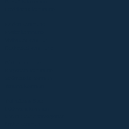
Dals-Eds kommun
Fredrikstad kommune
Halden kommune
Hvaler kommune
Melleruds kommun
Rakkestad kommune
Råde kommune
Sarpsborg kommune
Strömstads kommun
Tanums kommun
Trollhättans Stad
Uddevalla kommun
Västra Götalandsregionen
Åmåls kommun