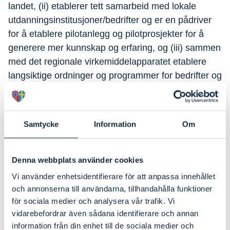
landet, (ii) etablerer tett samarbeid med lokale
utdanningsinstitusjoner/bedrifter og er en pådriver
for å etablere pilotanlegg og pilotprosjekter for å
generere mer kunnskap og erfaring, og (iii) sammen
med det regionale virkemiddelapparatet etablere
langsiktige ordninger og programmer for bedrifter og
enkeltpersoner som ønsker å satse på kystbasert
næringsvirksomhet.
Samtycke
Information
Om
Prosjektet har vært ledet av NIVA Region Sør, med
Havforskningsinstituttet Flødevigen som
prosjektpartner.
Denna webbplats använder cookies
Vi använder enhetsidentifierare för att anpassa innehållet
Rapport
och annonserna till användarna, tillhandahålla funktioner
för sociala medier och analysera vår trafik. Vi
mulighetskartlegging-for-
vidarebefordrar även sådana identifierare och annan
kystbaserte-nringer-i-stfold
information från din enhet till de sociala medier och