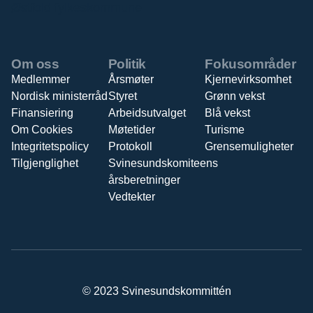
Østfold fylkeskommune
Om oss
Politik
Fokusområder
Medlemmer
Årsmøter
Kjernevirksomhet
Nordisk ministerråd
Styret
Grønn vekst
Finansiering
Arbeidsutvalget
Blå vekst
Om Cookies
Møtetider
Turisme
Integritetspolicy
Protokoll
Grensemuligheter
Tilgjenglighet
Svinesundskomiteens
årsberetninger
Vedtekter
© 2023 Svinesundskommittén