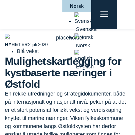
Norsk
Hjem
|
Aktuelt
|
Nyheter
|
Mulighetskartlegging for
kystbaserte næringer i Østfold
Svenska
NYHETER
2 juli 2020
Norsk
Blå vekst
Mulighetskartlegging for
English
kystbaserte næringer i
Østfold
En rekke utredninger og strategidokumenter, både
på internasjonalt og nasjonalt nivå, peker på at det
er et stort potensial for økt vekst og verdiskaping
knyttet til marine næringer. Viken fylkeskommune
og kommunene langs Østfoldkysten har derfor
ønsket å utrede hvilke muligheter som finnes for