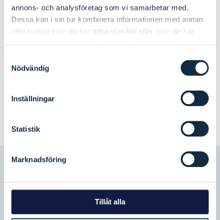
annons- och analysföretag som vi samarbetar med.
Filstørrelse: 5.07 MB
Filtype: pdf
Dessa kan i sin tur kombinera informationen med annan
information som du har tillhandahållit eller som de har
samlat in när du har använt deras tjänster.
Samtyckesval
Nödvändig
Se flere innlegg
Inställningar
Statistik
Marknadsföring
Abonnere
på vårt nyhetsbrev
Tillåt alla
Fire ganger i året sender vi i Svinesundutvalget ut