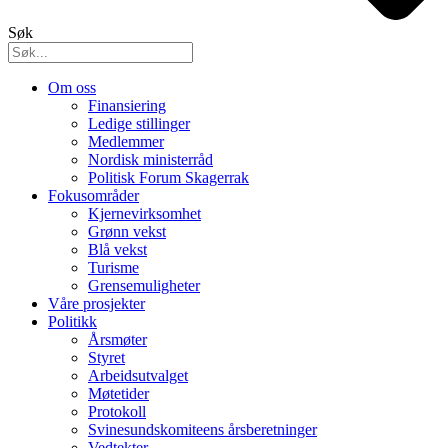
Søk
Om oss
Finansiering
Ledige stillinger
Medlemmer
Nordisk ministerråd
Politisk Forum Skagerrak
Fokusområder
Kjernevirksomhet
Grønn vekst
Blå vekst
Turisme
Grensemuligheter
Våre prosjekter
Politikk
Årsmøter
Styret
Arbeidsutvalget
Møtetider
Protokoll
Svinesundskomiteens årsberetninger
Vedtekter