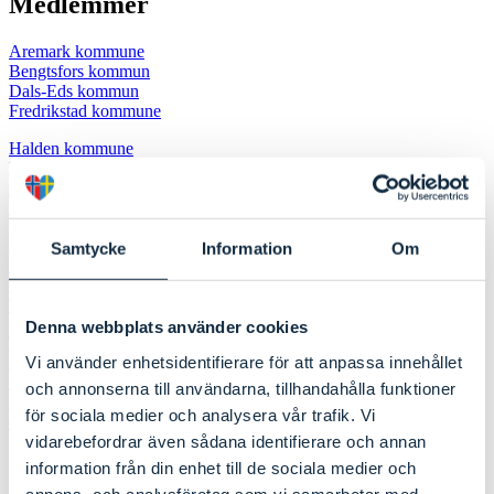
Medlemmer
Aremark kommune
Bengtsfors kommun
Dals-Eds kommun
Fredrikstad kommune
Halden kommune
Hvaler kommune
Melleruds kommun
Rakkestad kommune
Råde kommune
Samtycke
Information
Om
Sarpsborg kommune
Strömstads kommun
Tanums kommun
Denna webbplats använder cookies
Trollhättans Stad
Vi använder enhetsidentifierare för att anpassa innehållet
Uddevalla kommun
Västra Götalandsregionen
och annonserna till användarna, tillhandahålla funktioner
Åmåls kommun
för sociala medier och analysera vår trafik. Vi
Østfold fylkeskommune
vidarebefordrar även sådana identifierare och annan
Om oss
information från din enhet till de sociala medier och
annons- och analysföretag som vi samarbetar med.