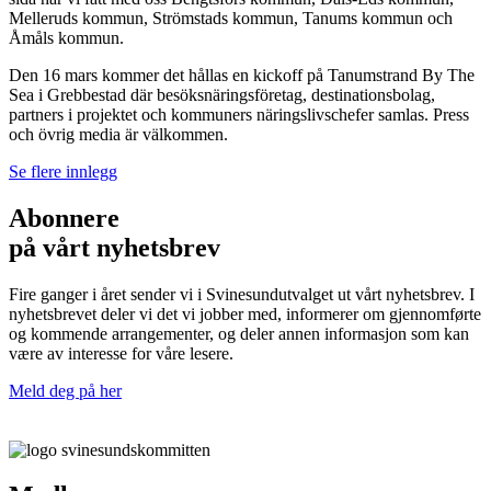
Melleruds kommun, Strömstads kommun, Tanums kommun och
Åmåls kommun.
Den 16 mars kommer det hållas en kickoff på Tanumstrand By The
Sea i Grebbestad där besöksnäringsföretag, destinationsbolag,
partners i projektet och kommuners näringslivschefer samlas. Press
och övrig media är välkommen.
Se flere innlegg
Abonnere
på vårt nyhetsbrev
Fire ganger i året sender vi i Svinesundutvalget ut vårt nyhetsbrev. I
nyhetsbrevet deler vi det vi jobber med, informerer om gjennomførte
og kommende arrangementer, og deler annen informasjon som kan
være av interesse for våre lesere.
Meld deg på her