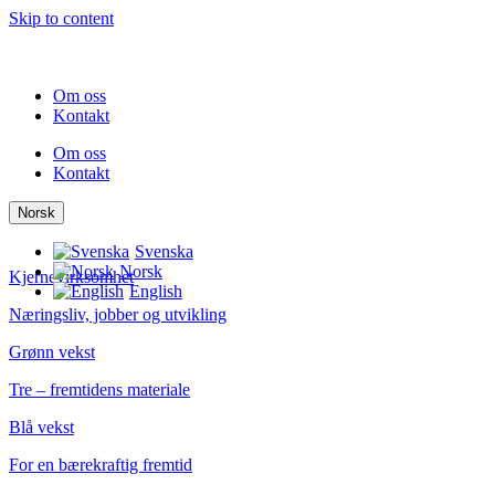
Skip to content
Om oss
Kontakt
Om oss
Kontakt
Norsk
Svenska
Norsk
Kjernevirksomhet
English
Næringsliv, jobber og utvikling
Grønn vekst
Tre – fremtidens materiale
Blå vekst
For en bærekraftig fremtid