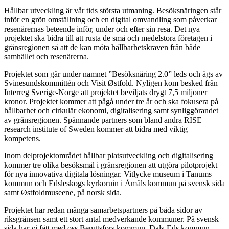
Hållbar utveckling är vår tids största utmaning. Besöksnäringen står
inför en grön omställning och en digital omvandling som påverkar
resenärernas beteende inför, under och efter sin resa. Det nya
projektet ska bidra till att rusta de små och medelstora företagen i
gränsregionen så att de kan möta hållbarhetskraven från både
samhället och resenärerna.
Projektet som går under namnet ”Besöksnäring 2.0” leds och ägs av
Svinesundskommittén och Visit Østfold. Nyligen kom besked från
Interreg Sverige-Norge att projektet beviljats drygt 7,5 miljoner
kronor. Projektet kommer att pågå under tre år och ska fokusera på
hållbarhet och cirkulär ekonomi, digitalisering samt synliggörandet
av gränsregionen. Spännande partners som bland andra RISE
research institute of Sweden kommer att bidra med viktig
kompetens.
Inom delprojektområdet hållbar platsutveckling och digitalisering
kommer tre olika besöksmål i gränsregionen att utgöra pilotprojekt
för nya innovativa digitala lösningar. Vitlycke museum i Tanums
kommun och Edsleskogs kyrkoruin i Åmåls kommun på svensk sida
samt Østfoldmuseene, på norsk sida.
Projektet har redan många samarbetspartners på båda sidor av
riksgränsen samt ett stort antal medverkande kommuner. På svensk
sida har vi fått med oss Bengtsfors kommun, Dals-Eds kommun,