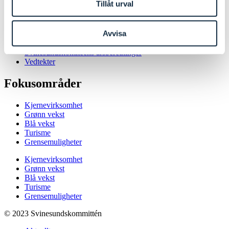
Tillåt urval
Årsmøter
Styret
Arbeidsutvalget
Avvisa
Møtetider
Protokoll
Svinesundskomiteens årsberetninger
Vedtekter
Fokusområder
Kjernevirksomhet
Grønn vekst
Blå vekst
Turisme
Grensemuligheter
Kjernevirksomhet
Grønn vekst
Blå vekst
Turisme
Grensemuligheter
© 2023 Svinesundskommittén