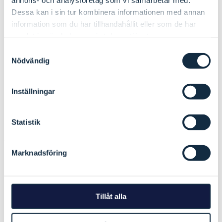
Medlemmer
Dessa kan i sin tur kombinera informationen med annan
Nordisk ministerråd
information som du har tillhandahållit eller som de har
Finansiering
samlat in när du har använt deras tjänster.
Om Cookies
Integritetspolicy
Samtyckesval
Tilgjenglighet
Nödvändig
Medlemmer
Nordisk ministerråd
Finansiering
Inställningar
Om Cookies
Integritetspolicy
Tilgjenglighet
Statistik
Politik
Marknadsföring
Årsmøter
Styret
Arbeidsutvalget
Møtetider
Protokoll
Tillåt alla
Svinesundskomiteens årsberetninger
Vedtekter