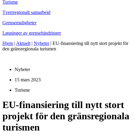
Turisme
Tverrregionalt samarbeid
Grensemuligheter
Løsninger av grensehindringer
Hjem
|
Aktuelt
|
Nyheter
|
EU-finansiering till nytt stort projekt för
den gränsregionala turismen
Nyheter
15 mars 2023
Turisme
EU-finansiering till nytt stort
projekt för den gränsregionala
turismen