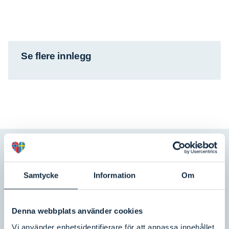
Se flere innlegg
Abonnere
på vårt nyhetsbrev
Samtycke
Information
Om
Fire ganger i året sender vi i Svinesundutvalget ut
vårt nyhetsbrev. I nyhetsbrevet deler vi det vi jobber
Denna webbplats använder cookies
med, informerer om gjennomførte og kommende
Vi använder enhetsidentifierare för att anpassa innehållet