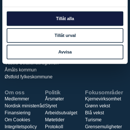
Hvaler kommune
Melleruds kommun
Rakkestad kommune
Tillåt alla
Råde kommune
Sarpsborg kommune
Strömstads kommun
Tillåt urval
Tanums kommun
Trollhättans Stad
Avvisa
Uddevalla kommun
Västra Götalandsregionen
Åmåls kommun
Østfold fylkeskommune
Om oss
Politik
Fokusområder
Medlemmer
Årsmøter
Kjernevirksomhet
Nordisk ministerråd
Styret
Grønn vekst
Finansiering
Arbeidsutvalget
Blå vekst
Om Cookies
Møtetider
Turisme
Integritetspolicy
Protokoll
Grensemuligheter