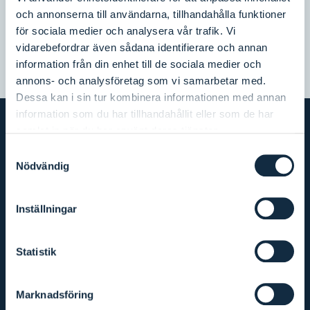
arrangementer, og deler annen informasjon som
och annonserna till användarna, tillhandahålla funktioner
kan være av interesse for våre lesere.
för sociala medier och analysera vår trafik. Vi
vidarebefordrar även sådana identifierare och annan
Meld deg på her
information från din enhet till de sociala medier och
annons- och analysföretag som vi samarbetar med.
Dessa kan i sin tur kombinera informationen med annan
information som du har tillhandahållit eller som de har
samlat in när du har använt deras tjänster.
Samtyckesval
Nödvändig
Inställningar
Medlemmer
Aremark kommune
Bengtsfors kommun
Statistik
Dals-Eds kommun
Fredrikstad kommune
Halden kommune
Marknadsföring