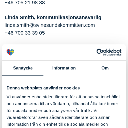
+46 705 21 98 88
Linda Smith, kommunikasjonsansvarlig
linda.smith@svinesundskommitten.com
+46 700 33 39 05
Kort om Svinesundskomiteen
Svinesundskomiteen er et politisk samarbeid
Samtycke
Information
Om
mellom svenske og norske kommuner, Viken
fylkeskommune og Västra Götalandsregionen.
Målet er å skape nye muligheter for næringsliv,
Denna webbplats använder cookies
jobber og utvikling i regionen. Komiteen jobber på
Vi använder enhetsidentifierare för att anpassa innehållet
oppdrag fra medlemmene og Nordisk ministerråd.
och annonserna till användarna, tillhandahålla funktioner
Våre fokusområder er blå og grønn vekst, turisme
för sociala medier och analysera vår trafik. Vi
og grensemuligheter. Svinesundskomiteen er en
vidarebefordrar även sådana identifierare och annan
information från din enhet till de sociala medier och
ideell forening som har som formål å være et forum