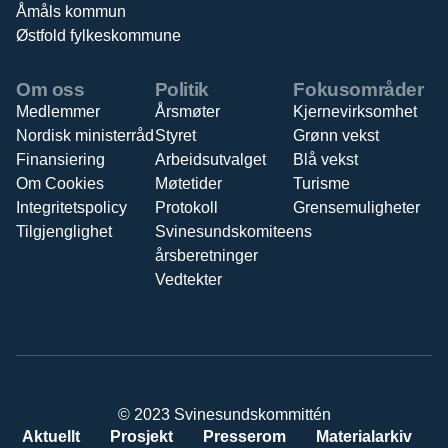
Åmåls kommun
Østfold fylkeskommune
Om oss
Politik
Fokusområder
Medlemmer
Årsmøter
Kjernevirksomhet
Nordisk ministerråd
Styret
Grønn vekst
Finansiering
Arbeidsutvalget
Blå vekst
Om Cookies
Møtetider
Turisme
Integritetspolicy
Protokoll
Grensemuligheter
Tilgjenglighet
Svinesundskomiteens
årsberetninger
Vedtekter
© 2023 Svinesundskommittén
Aktuellt
Prosjekt
Presserom
Materialarkiv