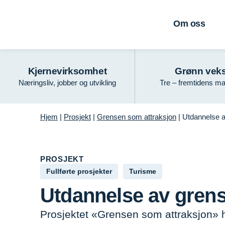
Om oss
Kjernevirksomhet
Grønn veks
Næringsliv, jobber og utvikling
Tre – fremtidens ma
Hjem
|
Prosjekt
|
Grensen som attraksjon
|
Utdannelse a
PROSJEKT
Fullførte prosjekter
Turisme
Utdannelse av gren
Prosjektet «Grensen som attraksjon» 