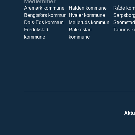
Medlemmer
Aremark kommune
Halden kommune
Råde ko
Bengtsfors kommun
Hvaler kommune
Sarpsbor
Dals-Eds kommun
Melleruds kommun
Strömsta
Fredrikstad
Rakkestad
Tanums 
kommune
kommune
Aktu