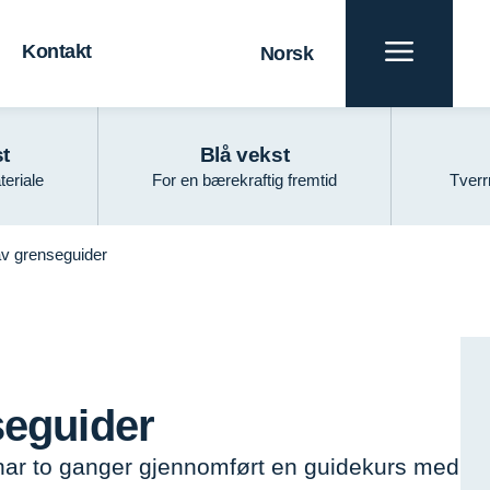
Kontakt
Norsk
t
Blå vekst
teriale
For en bærekraftig fremtid
Tverr
v grenseguider
seguider
har to ganger gjennomført en guidekurs med