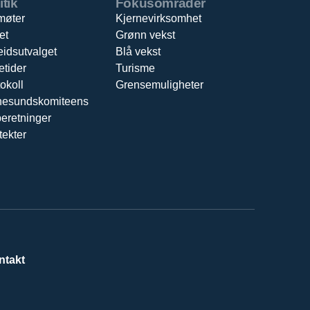
itik
Fokusområder
møter
Kjernevirksomhet
et
Grønn vekst
eidsutvalget
Blå vekst
etider
Turisme
okoll
Grensemuligheter
nesundskomiteens
beretninger
tekter
ntakt