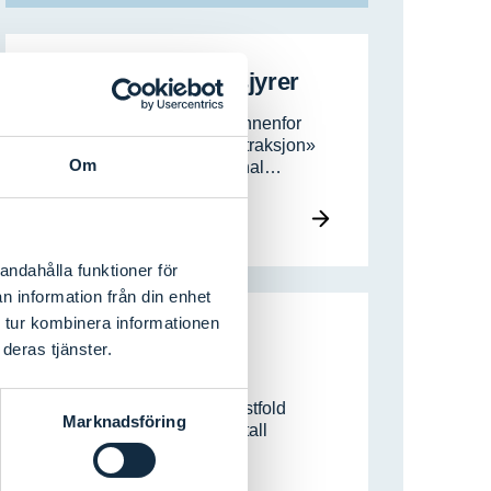
Turistkart och brosjyrer
Svinesundskomiteen har innenfor
projektet «Grensen som attraksjon»
Om
utarbeidet en grenseregional…
Les mer
andahålla funktioner för
n information från din enhet
 tur kombinera informationen
Grenseregionale
deras tjänster.
turistkonferanser
Bohuslän, Dalsland och Østfold
Marknadsföring
trekker sammen et stort antall
besøkende…