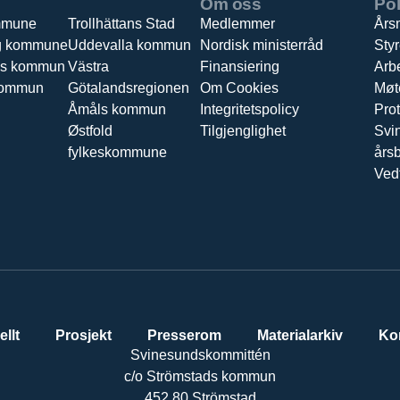
Om oss
Pol
mmune
Trollhättans Stad
Medlemmer
Års
g kommune
Uddevalla kommun
Nordisk ministerråd
Styr
ds kommun
Västra
Finansiering
Arb
kommun
Götalandsregionen
Om Cookies
Møt
Åmåls kommun
Integritetspolicy
Prot
Østfold
Tilgjenglighet
Svi
fylkeskommune
års
Ved
ellt
Prosjekt
Presserom
Materialarkiv
Ko
Svinesundskommittén
c/o Strömstads kommun
452 80 Strömstad