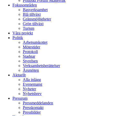
Politiskt Forum Skagerrak
Fokusområden
Basverksamhet
Blå tillväxt
Gränsmöjligheter
Grön tillväxt
Turism
Våra projekt
Politik
Arbetsutskottet
Mötestider
Protokoll
Stadgar
Styrelsen
Verksamhetsberättelser
Årsmöten
Aktuellt
Alla inlägg
Evenemang
Nyheter
Nyhetsbrev
Pressrum
Pressmeddelanden
Presskontakt
Pressbilder