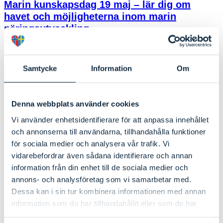
Marin kunskapsdag 19 maj – lär dig om
havet och möjligheterna inom marin
näringsutveckling
Läs mer
Samtycke
Information
Om
NYHETER
Denna webbplats använder cookies
15 mars 2026
Vi använder enhetsidentifierare för att anpassa innehållet
och annonserna till användarna, tillhandahålla funktioner
Skagerraksamarbetet samlat kring blå
för sociala medier och analysera vår trafik. Vi
näringar och gemensamma utmaningar
vidarebefordrar även sådana identifierare och annan
information från din enhet till de sociala medier och
annons- och analysföretag som vi samarbetar med.
Läs mer
Dessa kan i sin tur kombinera informationen med annan
information som du har tillhandahållit eller som de har
Föregående
Sida
1
Sida
2
Sida
3
Sida
4
…
Sida
23
Nästa
samlat in när du har använt deras tjänster.