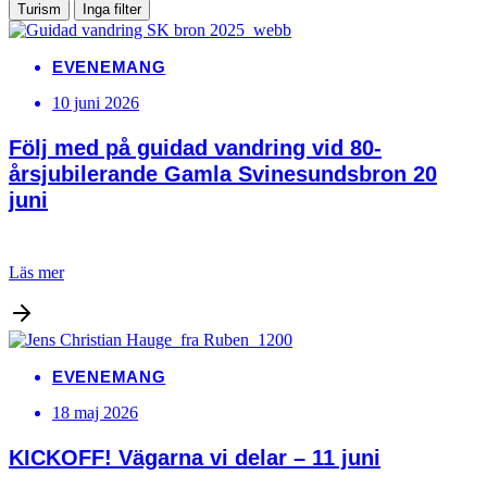
Turism
Inga filter
EVENEMANG
10 juni 2026
Följ med på guidad vandring vid 80-
årsjubilerande Gamla Svinesundsbron 20
juni
Läs mer
EVENEMANG
18 maj 2026
KICKOFF! Vägarna vi delar – 11 juni