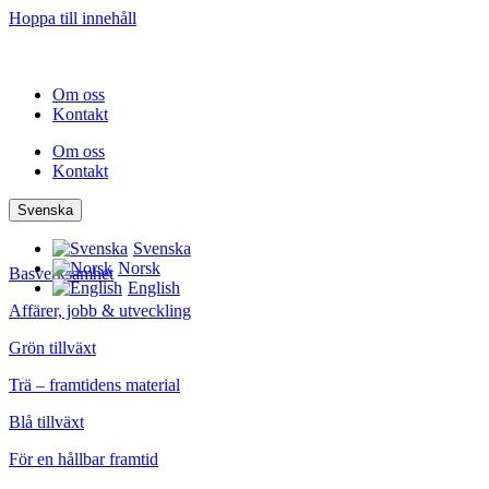
Hoppa till innehåll
Om oss
Kontakt
Om oss
Kontakt
Svenska
Svenska
Norsk
Basverksamhet
English
Affärer, jobb & utveckling
Grön tillväxt
Trä – framtidens material
Blå tillväxt
För en hållbar framtid