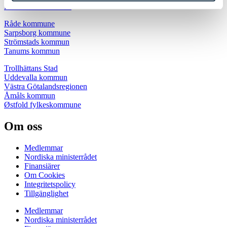
Rakkestad kommune
Råde kommune
Sarpsborg kommune
Strömstads kommun
Tanums kommun
Trollhättans Stad
Uddevalla kommun
Västra Götalandsregionen
Åmåls kommun
Østfold fylkeskommune
Om oss
Medlemmar
Nordiska ministerrådet
Finansiärer
Om Cookies
Integritetspolicy
Tillgänglighet
Medlemmar
Nordiska ministerrådet