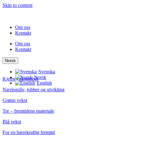
Skip to content
Om oss
Kontakt
Om oss
Kontakt
Norsk
Svenska
Norsk
Kjernevirksomhet
English
Næringsliv, jobber og utvikling
Grønn vekst
Tre – fremtidens materiale
Blå vekst
For en bærekraftig fremtid