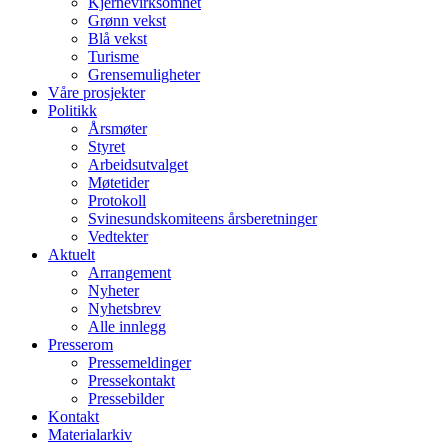
Kjernevirksomhet
Grønn vekst
Blå vekst
Turisme
Grensemuligheter
Våre prosjekter
Politikk
Årsmøter
Styret
Arbeidsutvalget
Møtetider
Protokoll
Svinesundskomiteens årsberetninger
Vedtekter
Aktuelt
Arrangement
Nyheter
Nyhetsbrev
Alle innlegg
Presserom
Pressemeldinger
Pressekontakt
Pressebilder
Kontakt
Materialarkiv