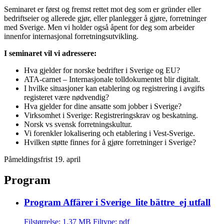
Seminaret er først og fremst rettet mot deg som er gründer eller
bedriftseier og allerede gjør, eller planlegger å gjøre, forretninger
med Sverige. Men vi holder også åpent for deg som arbeider
innenfor internasjonal forretningsutvikling.
I seminaret vil vi adressere:
Hva gjelder for norske bedrifter i Sverige og EU?
ATA-carnet – Internasjonale tolldokumentet blir digitalt.
I hvilke situasjoner kan etablering og registrering i avgifts
registeret være nødvendig?
Hva gjelder for dine ansatte som jobber i Sverige?
Virksomhet i Sverige: Registreringskrav og beskatning.
Norsk vs svensk forretningskultur.
Vi forenkler lokalisering och etablering i Vest-Sverige.
Hvilken støtte finnes for å gjøre forretninger i Sverige?
Påmeldingsfrist 19. april
Program
Program Affärer i Sverige_lite bättre_ej utfall
Filstørrelse: 1.37 MB
Filtype: pdf