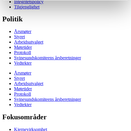
Integritetspolicy
Tilgjenglighet
Politik
Årsmøter
Styret
Arbeidsutvalget
Møtetider
Protokoll
Svinesundskomiteens årsberetninger
Vedtekter
Årsmøter
Styret
Arbeidsutvalget
Møtetider
Protokoll
Svinesundskomiteens årsberetninger
Vedtekter
Fokusområder
Kjernevirksomhet