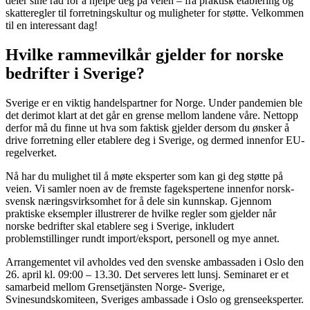
deler sine råd for å hjelpe deg på veien – fra praktisk etablering og
skatteregler til forretningskultur og muligheter for støtte. Velkommen
til en interessant dag!
Hvilke rammevilkår gjelder for norske
bedrifter i Sverige?
Sverige er en viktig handelspartner for Norge. Under pandemien ble
det derimot klart at det går en grense mellom landene våre. Nettopp
derfor må du finne ut hva som faktisk gjelder dersom du ønsker å
drive forretning eller etablere deg i Sverige, og dermed innenfor EU-
regelverket.
Nå har du mulighet til å møte eksperter som kan gi deg støtte på
veien. Vi samler noen av de fremste fagekspertene innenfor norsk-
svensk næringsvirksomhet for å dele sin kunnskap. Gjennom
praktiske eksempler illustrerer de hvilke regler som gjelder når
norske bedrifter skal etablere seg i Sverige, inkludert
problemstillinger rundt import/eksport, personell og mye annet.
Arrangementet vil avholdes ved den svenske ambassaden i Oslo den
26. april kl. 09:00 – 13.30. Det serveres lett lunsj. Seminaret er et
samarbeid mellom Grensetjänsten Norge- Sverige,
Svinesundskomiteen, Sveriges ambassade i Oslo og grenseeksperter.