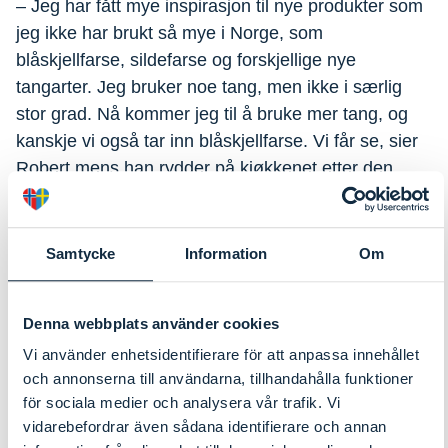
– Jeg har fått mye inspirasjon til nye produkter som
jeg ikke har brukt så mye i Norge, som
blåskjellfarse, sildefarse og forskjellige nye
tangarter. Jeg bruker noe tang, men ikke i særlig
stor grad. Nå kommer jeg til å bruke mer tang, og
kanskje vi også tar inn blåskjellfarse. Vi får se, sier
Robert mens han rydder på kjøkkenet etter den
fjerde og siste kursøkten.
Jongrak Klinratree, kokk på restaurant Heat i
Samtycke
Information
Om
Strömstad, ble positivt overrasket og er fornøyd
med at han valgte å bli med.
Denna webbplats använder cookies
– Da vi kom hit i dag, tenkte jeg at vi får prøve.
Vi använder enhetsidentifierare för att anpassa innehållet
Dette er litt annerledes enn det vi gjør på
och annonserna till användarna, tillhandahålla funktioner
för sociala medier och analysera vår trafik. Vi
restauranten, men det har vært gøy. Jeg har fått
vidarebefordrar även sådana identifierare och annan
inspirasjon til nye produkter jeg aldri har jobbet med