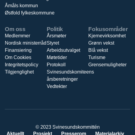
Åmåls kommun
Østfold fylkeskommune
Om oss
Politik
Fokusområder
Medlemmer
Årsmøter
Kjernevirksomhet
Nordisk ministerråd
Styret
Grønn vekst
Finansiering
Arbeidsutvalget
Blå vekst
Om Cookies
Møtetider
Turisme
Integritetspolicy
Protokoll
Grensemuligheter
Tilgjenglighet
Svinesundskomiteens
årsberetninger
Vedtekter
© 2023 Svinesundskommittén
Aktuellt
Prosjekt
Presserom
Materialarkiv