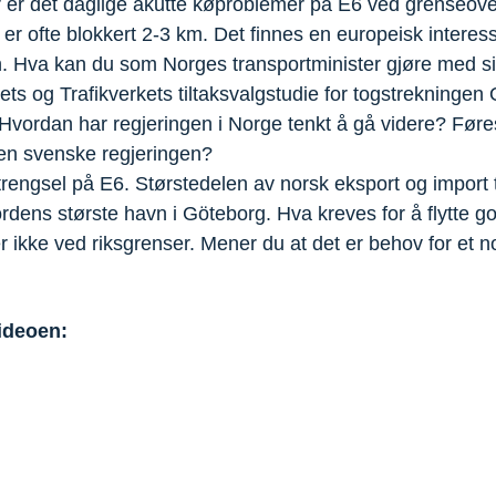
er er det daglige akutte køproblemer på E6 ved grenseo
il er ofte blokkert 2-3 km. Det finnes en europeisk interes
n. Hva kan du som Norges transportminister gjøre med s
ets og Trafikverkets tiltaksvalgstudie for togstrekninge
r. Hvordan har regjeringen i Norge tenkt å gå videre? Før
en svenske regjeringen?
trengsel på E6. Størstedelen av norsk eksport og import
rdens største havn i Göteborg. Hva kreves for å flytte go
 ikke ved riksgrenser. Mener du at det er behov for et no
ideoen: