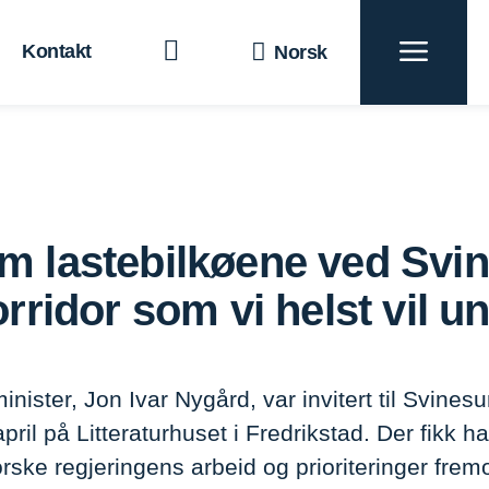
Kontakt
Norsk
t
Blå vekst
teriale
For en bærekraftig fremtid
Tverr
m lastebilkøene ved Svi
inesund: «Viktig korridor som vi helst vil unngå køer på»
orridor som vi helst vil 
inister, Jon Ivar Nygård, var invitert til Svin
ril på Litteraturhuset i Fredrikstad. Der fikk ha
orske regjeringens arbeid og prioriteringer fre