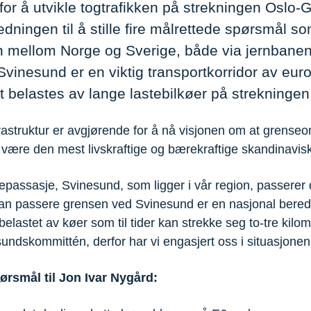
for å utvikle togtrafikken på strekningen Oslo-
edningen til å stille fire målrettede spørsmål 
mellom Norge og Sverige, både via jernbanen
inesund er en viktig transportkorridor av euro
t belastes av lange lastebilkøer på strekningen 
rastruktur er avgjørende for å nå visjonen om at grenseo
 være den mest livskraftige og bærekraftige skandinavi
epassasje, Svinesund, som ligger i vår region, passerer
 kan passere grensen ved Svinesund er en nasjonal ber
belastet av køer som til tider kan strekke seg to-tre kilom
sundskommittén, derfor har vi engasjert oss i situasjonen
pørsmål til Jon Ivar Nygård: