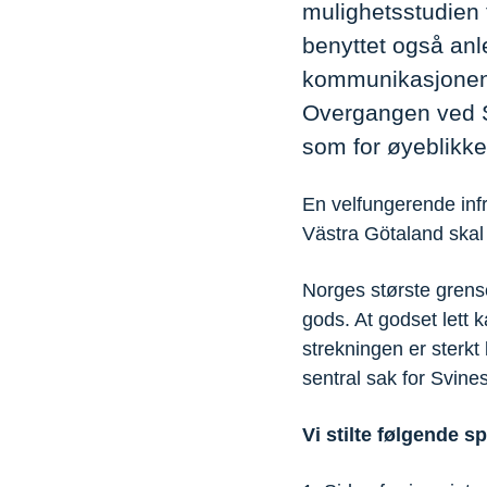
mulighetsstudien 
benyttet også anl
kommunikasjonen 
Overgangen ved Sv
som for øyeblikke
En velfungerende inf
Västra Götaland skal
Norges største grens
gods. At godset lett
strekningen er sterkt 
sentral sak for Svine
Vi stilte følgende s