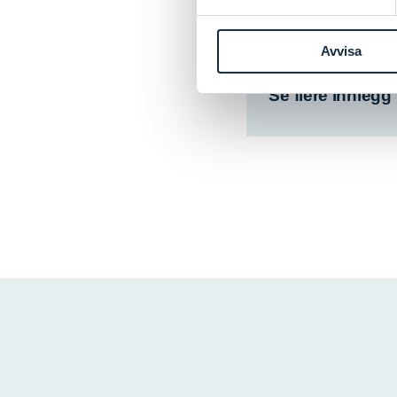
Avvisa
Se flere innlegg