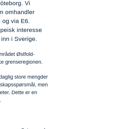
Göteborg. Vi
som omhandler
 og via E6.
peisk interesse
inn i Sverige.
mrådet Østfold-
ske grenseregionen.
 daglig store mengder
edskapsspørsmål, men
eter. Dette er en
.