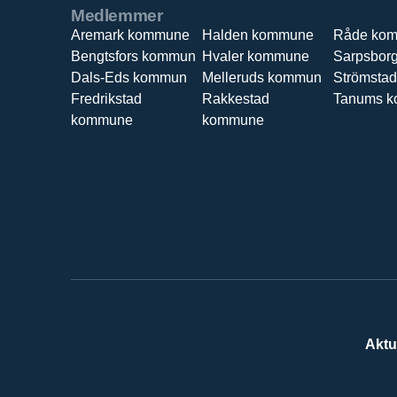
Medlemmer
Aremark kommune
Halden kommune
Råde ko
Bengtsfors kommun
Hvaler kommune
Sarpsbor
Dals-Eds kommun
Melleruds kommun
Strömsta
Fredrikstad
Rakkestad
Tanums 
kommune
kommune
Aktu