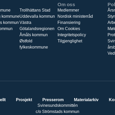
Om oss
Pol
mmune
Trollhättans Stad
Medlemmer
Års
g kommune
Uddevalla kommun
Nordisk ministerråd
Styr
ds kommun
Västra
Finansiering
Arb
kommun
Götalandsregionen
Om Cookies
Møt
Åmåls kommun
Integritetspolicy
Prot
Østfold
Tilgjenglighet
Svi
fylkeskommune
års
Ved
ellt
Prosjekt
Presserom
Materialarkiv
Ko
Svinesundskommittén
c/o Strömstads kommun