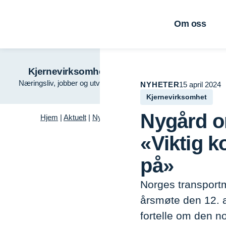
Om oss
Kjernevirksomhet
Grønn veks
Næringsliv, jobber og utvikling
Tre – fremtidens ma
NYHETER
15 april 2024
Kjernevirksomhet
Nygård o
Hjem
|
Aktuelt
|
Nyheter
|
Nygård om lastebilkøene ved Sv
«Viktig k
på»
Norges transportm
årsmøte den 12. ap
fortelle om den n