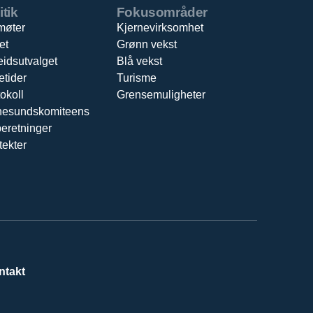
itik
Fokusområder
møter
Kjernevirksomhet
et
Grønn vekst
eidsutvalget
Blå vekst
etider
Turisme
okoll
Grensemuligheter
nesundskomiteens
beretninger
tekter
ntakt