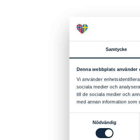
Samtycke
Denna webbplats använder 
Vi använder enhetsidentifierar
sociala medier och analysera 
till de sociala medier och a
med annan information som du 
Jon Ivar Nygård
fro
Samtyckesval
Nödvändig