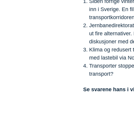
Siden forrige vint
inn i Sverige. En f
transportkorridore
Jernbanedirektorat
ut fire alternative
diskusjoner med d
Klima og redusert 
med lastebil via No
Transporter stopper
transport?
Se svarene hans i v