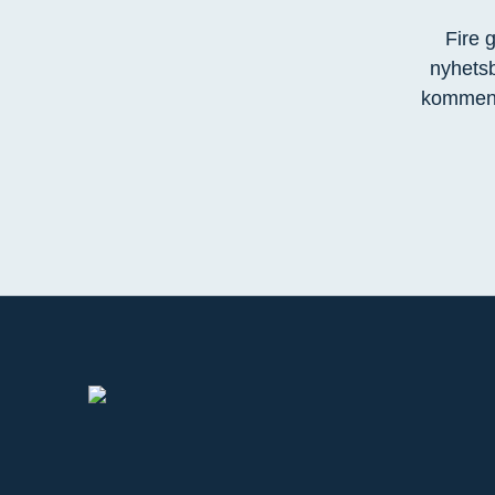
Fire 
nyhetsb
kommend