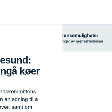
Turisme
Grensemuligheter
regionalt samarbeid
Løsninger av grensehindringer
nesund:
unngå køer
esundskommitténs
n anledning til å
mover, samt om