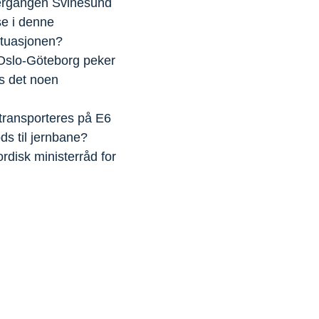
vergangen Svinesund
se i denne
ituasjonen?
n Oslo-Göteborg peker
es det noen
 transporteres på E6
ds til jernbane?
rdisk ministerråd for