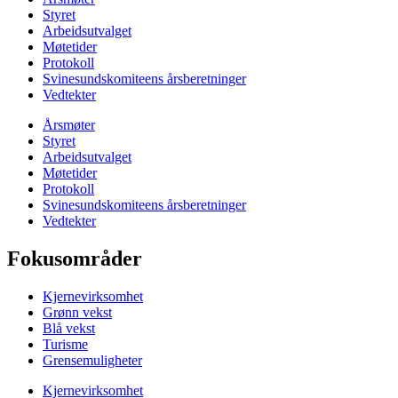
Styret
Arbeidsutvalget
Møtetider
Protokoll
Svinesundskomiteens årsberetninger
Vedtekter
Årsmøter
Styret
Arbeidsutvalget
Møtetider
Protokoll
Svinesundskomiteens årsberetninger
Vedtekter
Fokusområder
Kjernevirksomhet
Grønn vekst
Blå vekst
Turisme
Grensemuligheter
Kjernevirksomhet