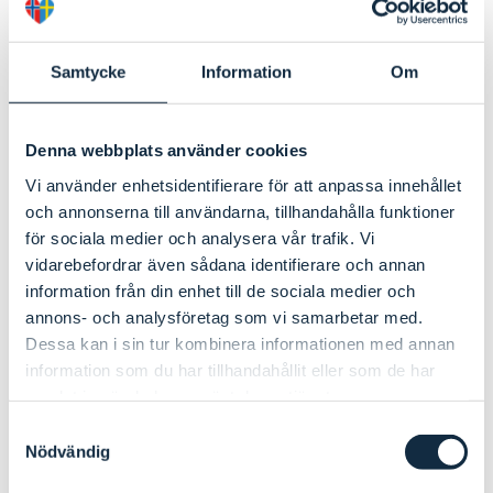
Kulturruta – en blogg for pilotprosjektet
Samtycke
Information
Om
Innenfor Interreg-prosjektet Besøksnæringen 2.0 utforsker vi i
samarbeid med RISE,…
Les mer
Denna webbplats använder cookies
Vi använder enhetsidentifierare för att anpassa innehållet
och annonserna till användarna, tillhandahålla funktioner
Oppdag grenselandet
för sociala medier och analysera vår trafik. Vi
vidarebefordrar även sådana identifierare och annan
For turistsesongen 2023 har vi innenfor prosjektet laget en
information från din enhet till de sociala medier och
kort…
annons- och analysföretag som vi samarbetar med.
Les mer
Dessa kan i sin tur kombinera informationen med annan
information som du har tillhandahållit eller som de har
samlat in när du har använt deras tjänster.
Se film fra kikkoff 16. mars 2023
Samtyckesval
Nödvändig
Les mer