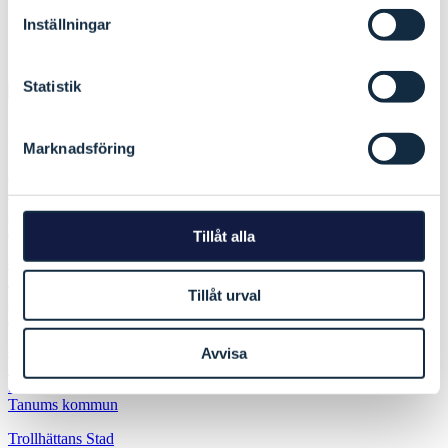
Inställningar
Statistik
Medlemmer
Marknadsföring
Aremark kommune
Bengtsfors kommun
Dals-Eds kommun
Fredrikstad kommune
Tillåt alla
Halden kommune
Hvaler kommune
Tillåt urval
Melleruds kommun
Rakkestad kommune
Råde kommune
Avvisa
Sarpsborg kommune
Strömstads kommun
Tanums kommun
Trollhättans Stad