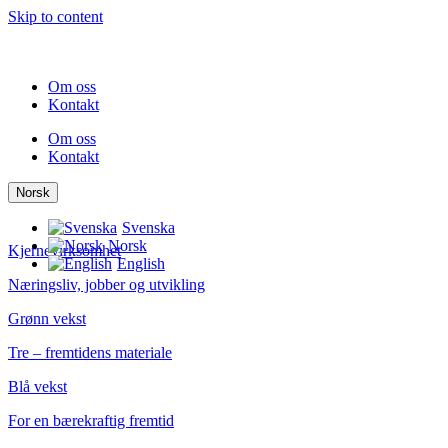
Skip to content
Om oss
Kontakt
Om oss
Kontakt
Norsk
Svenska
Norsk
Kjernevirksomhet
English
Næringsliv, jobber og utvikling
Grønn vekst
Tre – fremtidens materiale
Blå vekst
For en bærekraftig fremtid