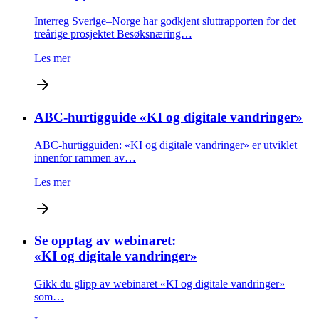
Interreg Sverige–Norge har godkjent sluttrapporten for det
treårige prosjektet Besøksnæring…
Les mer
ABC-hurtigguide «KI og digitale vandringer»
ABC-hurtigguiden: «KI og digitale vandringer» er utviklet
innenfor rammen av…
Les mer
Se opptag av webinaret:
«KI og digitale vandringer»
Gikk du glipp av webinaret «KI og digitale vandringer»
som…