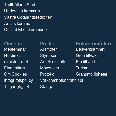
Trollhättans Stad
Uddevalla kommun
Västra Götalandsregionen
Åmåls kommun
Østfold fylkeskommune
Om oss
Politik
Fokusområden
Medlemmar
Årsmöten
Basverksamhet
Nordiska
Styrelsen
Grön tillväxt
ministerrådet
Arbetsutskottet
Blå tillväxt
Finansiärer
Mötestider
Turism
Om Cookies
Protokoll
Gränsmöjligheter
Integritetspolicy
Verksamhetsberättelser
Tillgänglighet
Stadgar