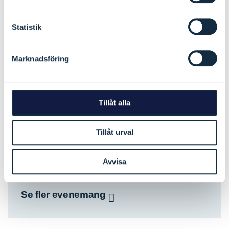
DATUM:
Statistik
24 oktober 2024
ADRESS:
Marknadsföring
Utvecklingscenter, Dals-Ed
ARRANGÖR:
Svinesundskommittén Visit Østfold
Tillåt alla
Kontaktperson
Tillåt urval
Anmäl dig här
Avvisa
Se fler evenemang