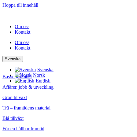
Hoppa till innehåll
Om oss
Kontakt
Om oss
Kontakt
Svenska
Svenska
Norsk
Basverksamhet
English
Affärer, jobb & utveckling
Grön tillväxt
Trä – framtidens material
Blå tillväxt
För en hållbar framtid