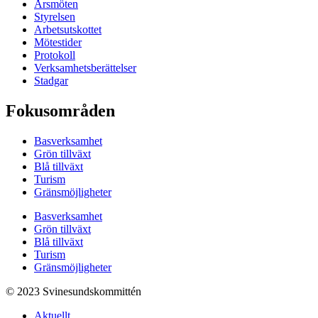
Årsmöten
Styrelsen
Arbetsutskottet
Mötestider
Protokoll
Verksamhetsberättelser
Stadgar
Fokusområden
Basverksamhet
Grön tillväxt
Blå tillväxt
Turism
Gränsmöjligheter
Basverksamhet
Grön tillväxt
Blå tillväxt
Turism
Gränsmöjligheter
© 2023 Svinesundskommittén
Aktuellt