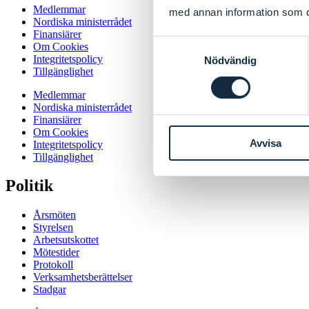
Medlemmar
med annan information som du 
Nordiska ministerrådet
Finansiärer
Samtyckesval
Om Cookies
Integritetspolicy
Nödvändig
Tillgänglighet
Medlemmar
Nordiska ministerrådet
Finansiärer
Om Cookies
Avvisa
Integritetspolicy
Tillgänglighet
Politik
Årsmöten
Styrelsen
Arbetsutskottet
Mötestider
Protokoll
Verksamhetsberättelser
Stadgar