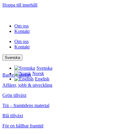
Hoppa till innehåll
Om oss
Kontakt
Om oss
Kontakt
Svenska
Svenska
Norsk
Basverksamhet
English
Affärer, jobb & utveckling
Grön tillväxt
Trä – framtidens material
Blå tillväxt
För en hållbar framtid