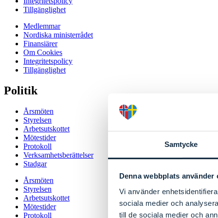
Integritetspolicy
Tillgänglighet
Medlemmar
Nordiska ministerrådet
Finansiärer
Om Cookies
Integritetspolicy
Tillgänglighet
Politik
Årsmöten
Styrelsen
Arbetsutskottet
Mötestider
Samtycke
Protokoll
Verksamhetsberättelser
Stadgar
Denna webbplats använder 
Årsmöten
Styrelsen
Vi använder enhetsidentifierar
Arbetsutskottet
sociala medier och analysera 
Mötestider
till de sociala medier och a
Protokoll