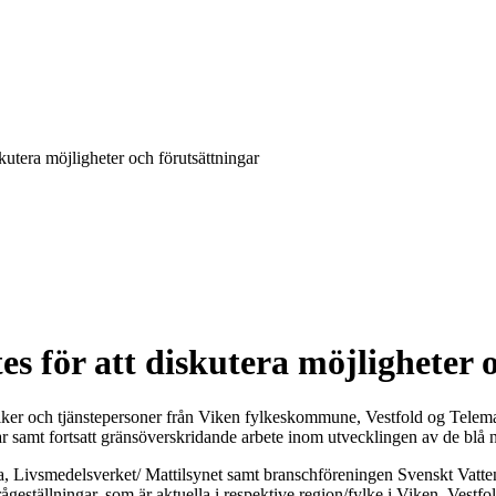
kutera möjligheter och förutsättningar
s för att diskutera möjligheter 
litiker och tjänstepersoner från Viken fylkeskommune, Vestfold og Tel
ar samt fortsatt gränsöverskridande arbete inom utvecklingen av de blå 
a, Livsmedelsverket/ Mattilsynet samt branschföreningen Svenskt Vatte
ågeställningar, som är aktuella i respektive region/fylke i Viken, Vest