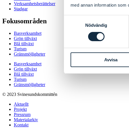
Verksamhetsberättelser
med annan information som du 
Stadgar
Samtyckesval
Fokusområden
Nödvändig
Basverksamhet
Grön tillväxt
Blå tillväxt
Turism
Gränsmöjligheter
Avvisa
Basverksamhet
Grön tillväxt
Blå tillväxt
Turism
Gränsmöjligheter
© 2023 Svinesundskommittén
Aktuellt
Projekt
Pressrum
Materialarkiv
Kontakt