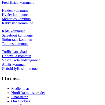
Fredrikstad kommune
Halden kommune
Hvaler kommune
Melleruds kommun
Rakkestad kommune
Råde kommune
Sarpsborg kommune
Strömstads kommun
Tanums kommun
Trollhättans Stad
Uddevalla kommun
Västra Götalandsregionen
Åmåls kommun
Østfold fylkeskommune
Om oss
Medlemmar
Nordiska ministerrådet
Finansiärer
Om Cookies