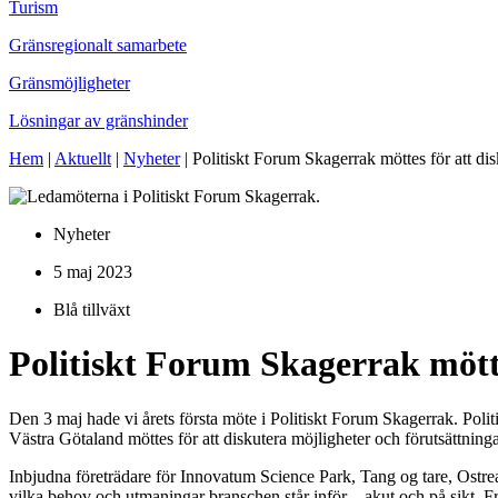
Turism
Gränsregionalt samarbete
Gränsmöjligheter
Lösningar av gränshinder
Hem
|
Aktuellt
|
Nyheter
|
Politiskt Forum Skagerrak möttes för att dis
Nyheter
5 maj 2023
Blå tillväxt
Politiskt Forum Skagerrak mötte
Den 3 maj hade vi årets första möte i Politiskt Forum Skagerrak. Po
Västra Götaland möttes för att diskutera möjligheter och förutsättning
Inbjudna företrädare för Innovatum Science Park, Tang og tare, Ostre
vilka behov och utmaningar branschen står inför – akut och på sikt. Fr