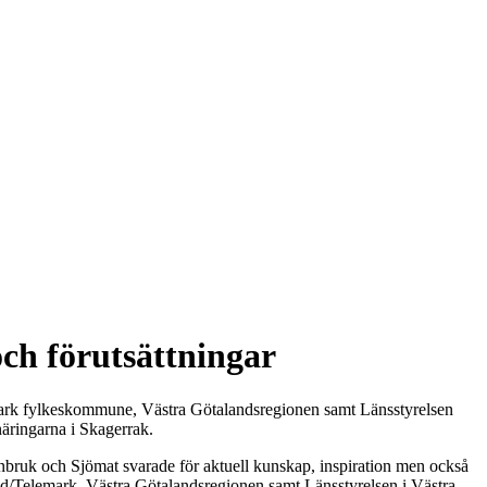
och förutsättningar
emark fylkeskommune, Västra Götalandsregionen samt Länsstyrelsen
näringarna i Skagerrak.
nbruk och Sjömat svarade för aktuell kunskap, inspiration men också
fold/Telemark, Västra Götalandsregionen samt Länsstyrelsen i Västra