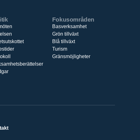
itik
Fokusområden
möten
Basverksamhet
relsen
Grön tillväxt
tsutskottet
Blå tillväxt
estider
Turism
okoll
Gränsmöjligheter
ksamhetsberättelser
dgar
takt