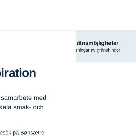
Turism
Gränsmöjligheter
regionalt samarbete
Lösningar av gränshinder
iration
 i samarbete med
okala smak- och
 besök på Bønsætre