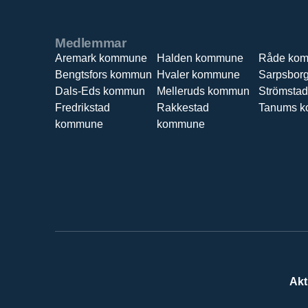
Medlemmar
Aremark kommune
Halden kommune
Råde ko
Bengtsfors kommun
Hvaler kommune
Sarpsbor
Dals-Eds kommun
Melleruds kommun
Strömsta
Fredrikstad
Rakkestad
Tanums 
kommune
kommune
Akt