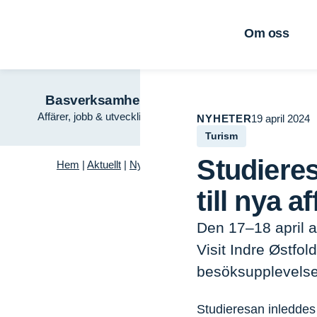
Om oss
Basverksamhet
Grön tillväx
Affärer, jobb & utveckling
Trä – framtidens ma
NYHETER
19 april 2024
Turism
Studieres
Hem
|
Aktuellt
|
Nyheter
|
Studieresa inom lokal mat för in
till nya a
Den 17–18 april 
Visit Indre Østfo
besöksupplevelse
Studieresan inleddes