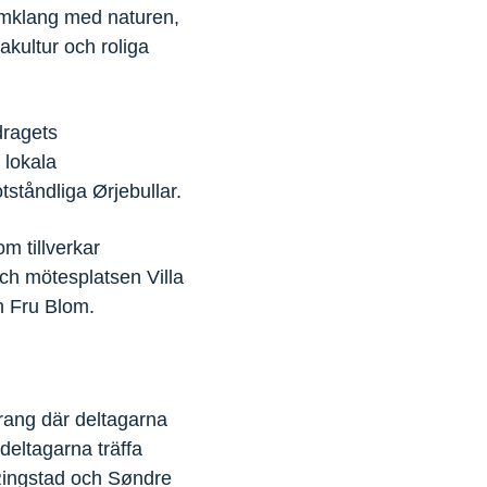
samklang med naturen,
akultur och roliga
dragets
 lokala
tåndliga Ørjebullar.
m tillverkar
ch mötesplatsen Villa
n Fru Blom.
rang där deltagarna
eltagarna träffa
 Ringstad och Søndre