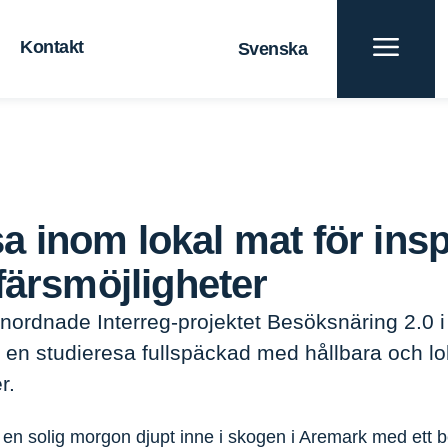
Kontakt
Svenska
t
Blå tillväxt
terial
För en hållbar framtid
Gräns
a inom lokal mat för insp
spiration till nya affärsmöjligheter
ffärsmöjligheter
anordnade Interreg-projektet Besöksnäring 2.0
ld en studieresa fullspäckad med hållbara och l
r.
 en solig morgon djupt inne i skogen i Aremark med ett