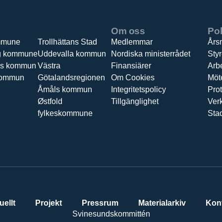
Om oss
Pol
mmune
Trollhättans Stad
Medlemmar
Års
g kommune
Uddevalla kommun
Nordiska ministerrådet
Sty
ds kommun
Västra
Finansiärer
Arbe
kommun
Götalandsregionen
Om Cookies
Möt
Åmåls kommun
Integritetspolicy
Prot
Østfold
Tillgänglighet
Ver
fylkeskommune
Sta
uellt
Projekt
Pressrum
Materialarkiv
Kon
Svinesundskommittén