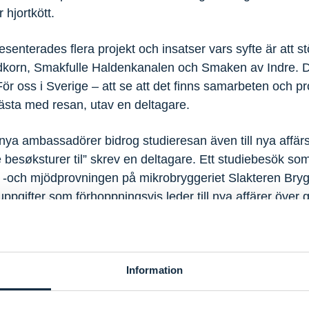
hjortkött.
enterades flera projekt och insatser vars syfte är att stö
dkorn, Smakfulle Haldenkanalen och Smaken av Indre. D
ör oss i Sverige – att se att det finns samarbeten och pr
bästa med resan, utav en deltagare.
ya ambassadörer bidrog studieresan även till nya affärs
e besøksturer til” skrev en deltagare. Ett studiebesök som
 öl -och mjödprovningen på mikrobryggeriet Slakteren Br
tuppgifter som förhoppningsvis leder till nya affärer över 
ieresan skapade med säkerhet flera entusiastiska amba
ksmål för matentusiasten!
Information
undskommitténs hemsida för att se när nästa studieresa 