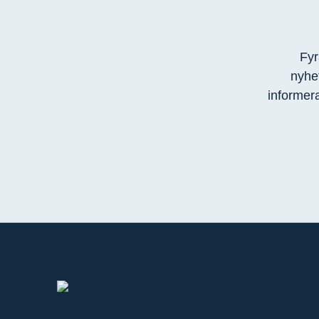
Fyr
nyhet
informer