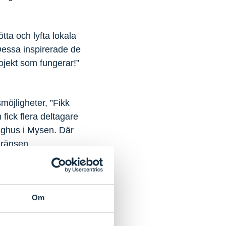
tta och lyfta lokala
essa inspirerade de
ojekt som fungerar!”
möjligheter, ”Fikk
 fick flera deltagare
ygghus i Mysen. Där
gränsen.
ssadörer för Indre
Om
arrangeras.