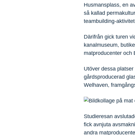
Husmansplass, en av 
så kallad permakultur
teambuilding-aktivite
Därifrån gick turen v
kanalmuseum, butiken 
matproducenter och 
Utöver dessa platser 
gårdsproducerad glas
Welhaven, framgångsr
Studieresan avsluta
fick avnjuta avsmakn
andra matproducenter