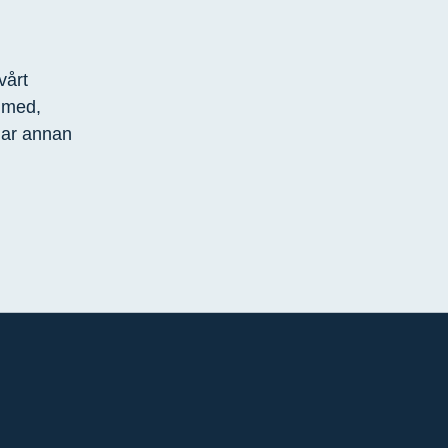
vårt
r med,
lar annan