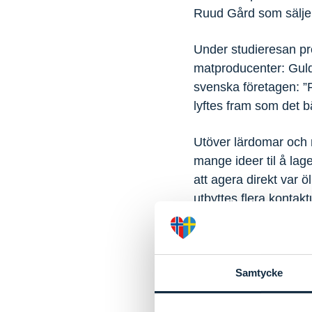
Ruud Gård som säljer 
Under studieresan pres
matproducenter: Gul
svenska företagen: ”F
lyftes fram som det 
Utöver lärdomar och n
mange ideer til å lag
att agera direkt var
utbyttes flera kontak
Den uppskattade stud
Østfold som ett besö
Samtycke
Håll utkik på Svines