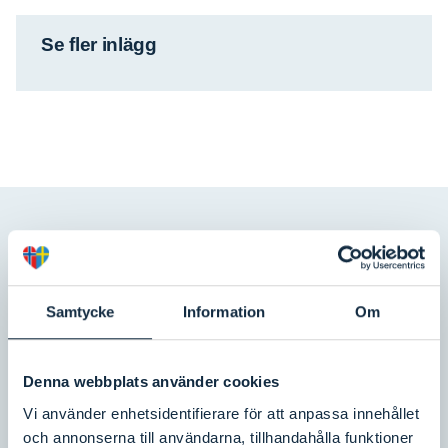
Se fler inlägg
Prenumerera
på vårt nyhetsbrev
Samtycke
Information
Om
Fyra gånger om året skickar vi på
Svinesundskommittén ut vårt nyhetsbrev. I
nyhetsbrevet delar vi med oss av vad vi arbetar
Denna webbplats använder cookies
med, informerar om genomförda och kommande
Vi använder enhetsidentifierare för att anpassa innehållet
arrangemang, och delar annan information som kan
och annonserna till användarna, tillhandahålla funktioner