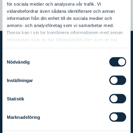
vara intressant för våra läsare.
för sociala medier och analysera vår trafik. Vi
Anmäl dig här
vidarebefordrar även sådana identifierare och annan
information från din enhet till de sociala medier och
annons- och analysföretag som vi samarbetar med.
Dessa kan i sin tur kombinera informationen med annan
information som du har tillhandahållit eller som de har
samlat in när du har använt deras tjänster.
Samtyckesval
Nödvändig
Medlemmar
Inställningar
Aremark kommune
Bengtsfors kommun
Statistik
Dals-Eds kommun
Fredrikstad kommune
Halden kommune
Marknadsföring
Hvaler kommune
Melleruds kommun