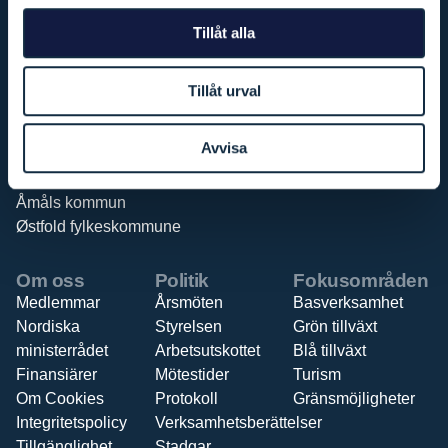
Rakkestad kommune
Tillåt alla
Råde kommune
Sarpsborg kommune
Strömstads kommun
Tillåt urval
Tanums kommun
Trollhättans Stad
Avvisa
Uddevalla kommun
Västra Götalandsregionen
Åmåls kommun
Østfold fylkeskommune
Om oss
Politik
Fokusområden
Medlemmar
Årsmöten
Basverksamhet
Nordiska
Styrelsen
Grön tillväxt
ministerrådet
Arbetsutskottet
Blå tillväxt
Finansiärer
Mötestider
Turism
Om Cookies
Protokoll
Gränsmöjligheter
Integritetspolicy
Verksamhetsberättelser
Tillgänglighet
Stadgar