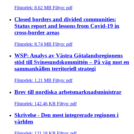
Filstorlek: 8.62 MB
Filtyp: pdf
Closed borders and divided communities:
Status report and lessons from Covid-19 in
cross-border areas
Filstorlek: 8.74 MB
Filtyp: pdf
WSP: Analys av Västra Götalandsregionens
stöd till Svinesundskommittén – På väg mot en
sammanhållen territoriell strategi
Filstorlek: 1.21 MB
Filtyp: pdf
Brev till nordiska arbetsmarknadsministrar
Filstorlek: 142.46 KB
Filtyp: pdf
Skrivelse - Den mest integrerade regionen i
världen
Filstorlek: 121.18 KB
Filtyp: pdf