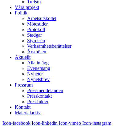
Turism
Våra projekt
Politik
Arbetsutskottet
Mötestider
Protokoll
Stadgar
Styrelsen
Verksamhetsberättelser
Årsmöten
Aktuellt
Alla inlägg
Evenemang
Nyheter
Nyhetsbrev
Pressrum
Pressmeddelanden
Presskontakt
Pressbilder
Kontakt
Materialarkiv
Icon-facebook
Icon-linkedin
Icon-vimeo
Icon-instagram