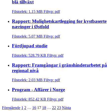
blå tillväxt
Filstorlek: 1.15 MB
Filtyp: pdf
Rapport: Mulighetskartlegging for kystbaserte
næringer i Østfold
Filstorlek: 5.07 MB
Filtyp: pdf
Fördjupad studie
Filstorlek: 528.79 KB
Filtyp: pdf
Rapport: Framgångar i gränshinderarbetet på
regional nivå
Filstorlek: 2.03 MB
Filtyp: pdf
Program - Affärer i Norge
Filstorlek: 852.42 KB
Filtyp: pdf
Föregående
1
2
…
16
17
18
…
22
23
Nästa