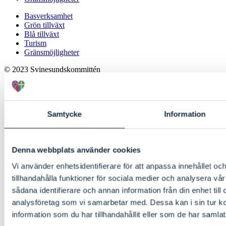
Basverksamhet
Grön tillväxt
Blå tillväxt
Turism
Gränsmöjligheter
© 2023 Svinesundskommittén
Aktuellt
Projekt
Pressrum
Materialarkiv
Samtycke
Information
Kontakt
Aktuellt
Projekt
Denna webbplats använder cookies
Pressrum
Vi använder enhetsidentifierare för att anpassa innehållet oc
Materialarkiv
Kontakt
tillhandahålla funktioner för sociala medier och analysera vår
sådana identifierare och annan information från din enhet til
Svinesundskommittén
analysföretag som vi samarbetar med. Dessa kan i sin tur 
c/o Strömstads kommun
452 80 Strömstad
information som du har tillhandahållit eller som de har samlat
info@svinesundskommitten.com