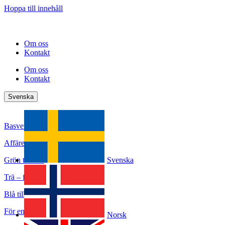
Hoppa till innehåll
Om oss
Kontakt
Om oss
Kontakt
Svenska
Basverksamhet
Affärer, jobb & utveckling
Grön tillväxt
Svenska
Trä – framtidens material
Blå tillväxt
För en hållbar framtid
Norsk