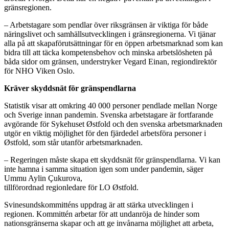
gränsregionen.
– Arbetstagare som pendlar över riksgränsen är viktiga för både
näringslivet och samhällsutvecklingen i gränsregionerna. Vi tjänar
alla på att skapaförutsättningar för en öppen arbetsmarknad som kan
bidra till att täcka kompetensbehov och minska arbetslösheten på
båda sidor om gränsen, understryker Vegard Einan, regiondirektör
för NHO Viken Oslo.
Kräver skyddsnät för gränspendlarna
Statistik visar att omkring 40 000 personer pendlade mellan Norge
och Sverige innan pandemin. Svenska arbetstagare är fortfarande
avgörande för Sykehuset Østfold och den svenska arbetsmarknaden
utgör en viktig möjlighet för den fjärdedel arbetsföra personer i
Østfold, som står utanför arbetsmarknaden.
– Regeringen måste skapa ett skyddsnät för gränspendlarna. Vi kan
inte hamna i samma situation igen som under pandemin, säger
Ummu Aylin Çukurova,
tillförordnad regionledare för LO Østfold.
Svinesundskommitténs uppdrag är att stärka utvecklingen i
regionen. Kommittén arbetar för att undanröja de hinder som
nationsgränserna skapar och att ge invånarna möjlighet att arbeta,