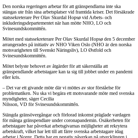
Den norska regeringen arbetar för att gränspendlarna inte ska
stängas ute från sina arbetsplatser vid framtida kriser. Det försäkrade
statssekreterare Per Olav Skurdal Hopsø vid Arbets- och
inkluderingsdepartementet när han mötte NHO, LO och
Svinesundskommittén.
Mötet med statssekreterare Per Olav Skurdal Hopsø den 5 december
arrangerades på initiativ av NHO Viken Oslo (NHO är den norska
motsvarigheten till Svenskt Näringsliv), LO Østfold och
Svinesundskommittén.
Mötet belyste behovet av åtgärder för att säkerställa att
gränspendlande arbetstagare kan ta sig till jobbet under en pandemi
eller kris.
– Det var ett givande möte där vi möttes av stor förståelse för
problematiken. Nu ska vi begära ett motsvarande möte med svenska
myndigheter, säger Cecilia
Nilsson, VD för Svinesundskommittén.
Stängda gränsövergångar och förlorad inkomst präglade vardagen
för många gränspendlare under coronapandemin. Osäkerheten för
arbetstagare har påverkat arbetsgivarnas möjligheter att rekrytera
arbetskraft, vilket har lett till att färre svenska arbetstagare idag
arbetar i Norge. Detta har en negativ påverkan på utvecklingen i