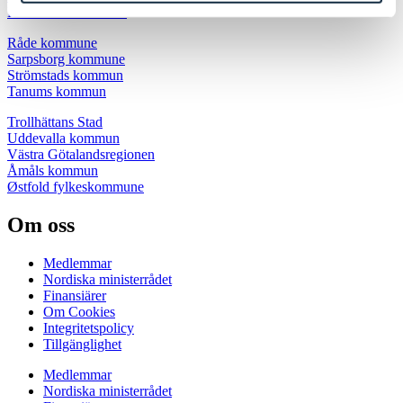
Rakkestad kommune
Råde kommune
Sarpsborg kommune
Strömstads kommun
Tanums kommun
Trollhättans Stad
Uddevalla kommun
Västra Götalandsregionen
Åmåls kommun
Østfold fylkeskommune
Om oss
Medlemmar
Nordiska ministerrådet
Finansiärer
Om Cookies
Integritetspolicy
Tillgänglighet
Medlemmar
Nordiska ministerrådet