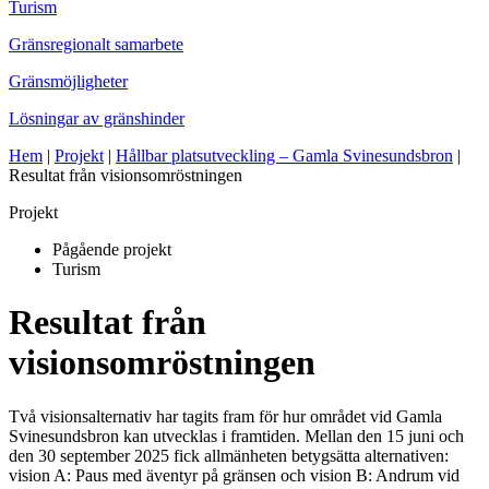
Turism
Gränsregionalt samarbete
Gränsmöjligheter
Lösningar av gränshinder
Hem
|
Projekt
|
Hållbar platsutveckling – Gamla Svinesundsbron
|
Resultat från visionsomröstningen
Projekt
Pågående projekt
Turism
Resultat från
visionsomröstningen
Två visionsalternativ har tagits fram för hur området vid Gamla
Svinesundsbron kan utvecklas i framtiden. Mellan den 15 juni och
den 30 september 2025 fick allmänheten betygsätta alternativen:
vision A: Paus med äventyr på gränsen och vision B: Andrum vid