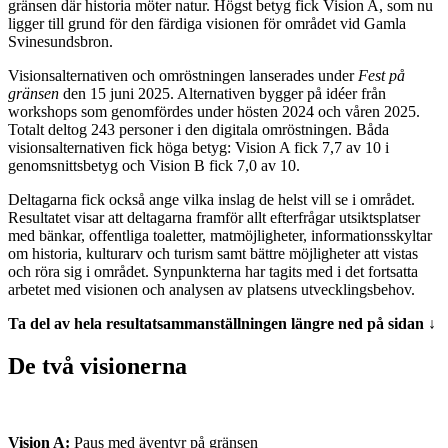
gränsen där historia möter natur. Högst betyg fick Vision A, som nu
ligger till grund för den färdiga visionen för området vid Gamla
Svinesundsbron.
Visionsalternativen och omröstningen lanserades under
Fest på
gränsen
den 15 juni 2025. Alternativen bygger på idéer från
workshops som genomfördes under hösten 2024 och våren 2025.
Totalt deltog 243 personer i den digitala omröstningen. Båda
visionsalternativen fick höga betyg: Vision A fick 7,7 av 10 i
genomsnittsbetyg och Vision B fick 7,0 av 10.
Deltagarna fick också ange vilka inslag de helst vill se i området.
Resultatet visar att deltagarna framför allt efterfrågar utsiktsplatser
med bänkar, offentliga toaletter, matmöjligheter, informationsskyltar
om historia, kulturarv och turism samt bättre möjligheter att vistas
och röra sig i området. Synpunkterna har tagits med i det fortsatta
arbetet med visionen och analysen av platsens utvecklingsbehov.
Ta del av hela resultatsammanställningen längre ned på sidan ↓
De två visionerna
Vision A:
Paus med äventyr på gränsen