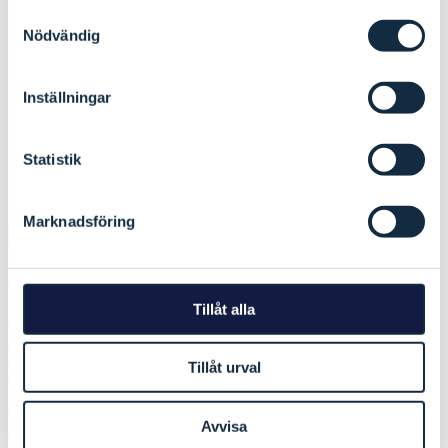
Samtyckesval
Dialogmöte 23 oktober 2024
Nödvändig
Den 23 oktober samlade projektet Hållbar platsutveckling –
Gamla Svinesundsbron…
Inställningar
Läs mer
Statistik
Marknadsföring
Medlemmar
Tillåt alla
Aremark kommune
Bengtsfors kommun
Dals-Eds kommun
Tillåt urval
Fredrikstad kommune
Halden kommune
Avvisa
Hvaler kommune
Melleruds kommun