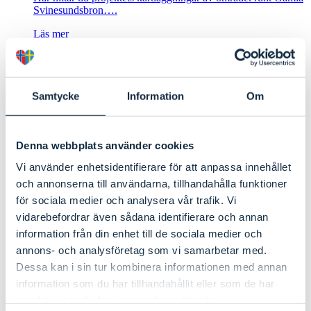
Svinesundsbron….
Läs mer
Resultat från visionsomröstningen
Samtycke
Information
Om
Två visionsalternativ har tagits fram för hur området vid
Gamla…
Denna webbplats använder cookies
Läs mer
Vi använder enhetsidentifierare för att anpassa innehållet
och annonserna till användarna, tillhandahålla funktioner
för sociala medier och analysera vår trafik. Vi
Arbetsmöte 8 april 2025
vidarebefordrar även sådana identifierare och annan
information från din enhet till de sociala medier och
Hur kan området runt gamla Svinesundsbron utvecklas till ett
annons- och analysföretag som vi samarbetar med.
hållbart…
Dessa kan i sin tur kombinera informationen med annan
Läs mer
information som du har tillhandahållit eller som de har
samlat in när du har använt deras tjänster.