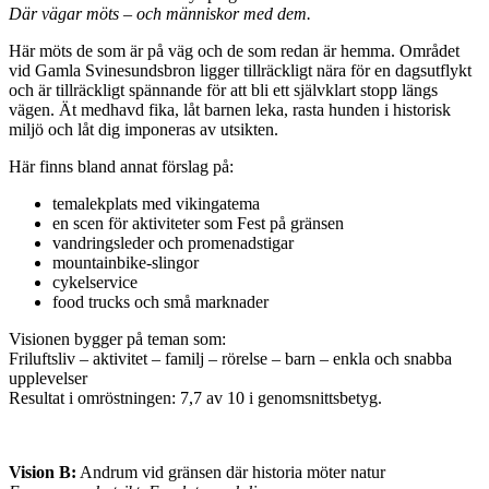
Där vägar möts – och människor med dem.
Här möts de som är på väg och de som redan är hemma. Området
vid Gamla Svinesundsbron ligger tillräckligt nära för en dagsutflykt
och är tillräckligt spännande för att bli ett självklart stopp längs
vägen. Ät medhavd fika, låt barnen leka, rasta hunden i historisk
miljö och låt dig imponeras av utsikten.
Här finns bland annat förslag på:
temalekplats med vikingatema
en scen för aktiviteter som Fest på gränsen
vandringsleder och promenadstigar
mountainbike-slingor
cykelservice
food trucks och små marknader
Visionen bygger på teman som:
Friluftsliv – aktivitet – familj – rörelse – barn – enkla och snabba
upplevelser
Resultat i omröstningen: 7,7 av 10 i genomsnittsbetyg.
Vision B:
Andrum vid gränsen där historia möter natur