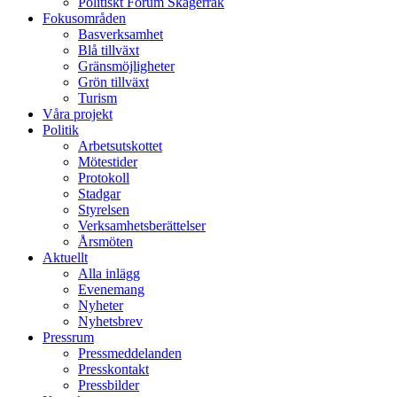
Politiskt Forum Skagerrak
Fokusområden
Basverksamhet
Blå tillväxt
Gränsmöjligheter
Grön tillväxt
Turism
Våra projekt
Politik
Arbetsutskottet
Mötestider
Protokoll
Stadgar
Styrelsen
Verksamhetsberättelser
Årsmöten
Aktuellt
Alla inlägg
Evenemang
Nyheter
Nyhetsbrev
Pressrum
Pressmeddelanden
Presskontakt
Pressbilder