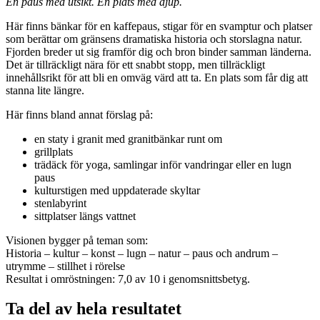
En paus med utsikt. En plats med djup.
Här finns bänkar för en kaffepaus, stigar för en svamptur och platser
som berättar om gränsens dramatiska historia och storslagna natur.
Fjorden breder ut sig framför dig och bron binder samman länderna.
Det är tillräckligt nära för ett snabbt stopp, men tillräckligt
innehållsrikt för att bli en omväg värd att ta. En plats som får dig att
stanna lite längre.
Här finns bland annat förslag på:
en staty i granit med granitbänkar runt om
grillplats
trädäck för yoga, samlingar inför vandringar eller en lugn
paus
kulturstigen med uppdaterade skyltar
stenlabyrint
sittplatser längs vattnet
Visionen bygger på teman som:
Historia – kultur – konst – lugn – natur – paus och andrum –
utrymme – stillhet i rörelse
Resultat i omröstningen: 7,0 av 10 i genomsnittsbetyg.
Ta del av hela resultatet