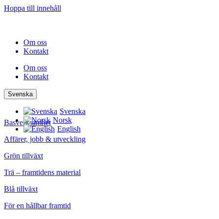
Hoppa till innehåll
Om oss
Kontakt
Om oss
Kontakt
Svenska
Svenska
Norsk
Basverksamhet
English
Affärer, jobb & utveckling
Grön tillväxt
Trä – framtidens material
Blå tillväxt
För en hållbar framtid