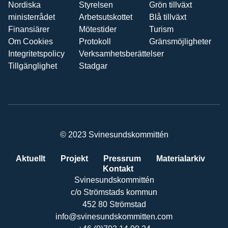
Nordiska
Styrelsen
Grön tillväxt
ministerrådet
Arbetsutskottet
Blå tillväxt
Finansiärer
Mötestider
Turism
Om Cookies
Protokoll
Gränsmöjligheter
Integritetspolicy
Verksamhetsberättelser
Tillgänglighet
Stadgar
© 2023 Svinesundskommittén
Aktuellt
Projekt
Pressrum
Materialarkiv
Kontakt
Svinesundskommittén
c/o Strömstads kommun
452 80 Strömstad
info@svinesundskommitten.com