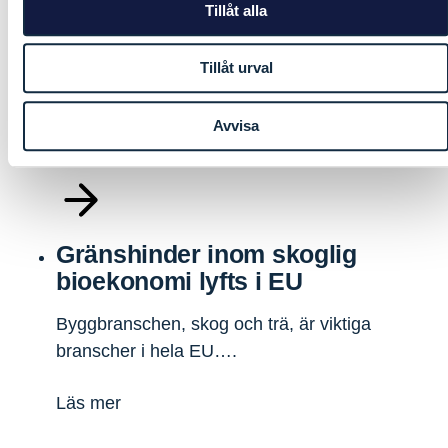
2023 i Oslo
Tillåt alla
– Workshop om nordiska byggregler Nordiska
Tillåt urval
byggregler stod i fokus…
Avvisa
Läs mer
Gränshinder inom skoglig
bioekonomi lyfts i EU
Byggbranschen, skog och trä, är viktiga
branscher i hela EU….
Läs mer