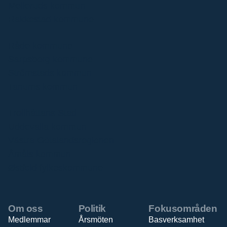
Melleruds kommun
Rakkestad kommune
Råde kommune
Sarpsborg kommune
Strömstads kommun
Tanums kommun
Trollhättans Stad
Uddevalla kommun
Västra Götalandsregionen
Åmåls kommun
Østfold fylkeskommune
Om oss
Politik
Fokusområden
Medlemmar
Årsmöten
Basverksamhet