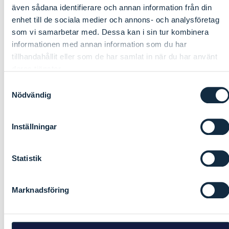
även sådana identifierare och annan information från din
enhet till de sociala medier och annons- och analysföretag
som vi samarbetar med. Dessa kan i sin tur kombinera
informationen med annan information som du har
EU-seminarium: Gränshinder
tillhandahållit eller som de har samlat in när du har använt
deras tjänster.
kopplade till träbyggnation,
2023 i Bryssel
Samtyckesval
Nödvändig
Svinesundskommittén var inbjudna som talare
på seminariet ”Life in border…
Inställningar
Läs mer
Statistik
Marknadsföring
Seminarie: Harmonisation of
Nordic Building Regulations