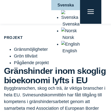
Svenska
Hem
|
Projekt
|
Gemensamma byggregler i Norden
|
Gränshinder inom skoglig bioekonomi lyfts i EU
Svenska
Norsk
PROJEKT
Gränsmöjligheter
English
Grön tillväxt
Pågående projekt
Gränshinder inom skoglig
bioekonomi lyfts i EU
Byggbranschen, skog och trä, är viktiga branscher i
hela EU. Svinesundskommittén har fått tillgång till
kompetens i gränshindersarbetet genom att
samarbeta med Association of European Border