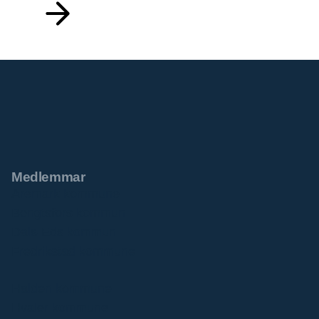
Medlemmar
Aremark kommune
Bengtsfors kommun
Dals-Eds kommun
Fredrikstad kommune
Halden kommune
Hvaler kommune