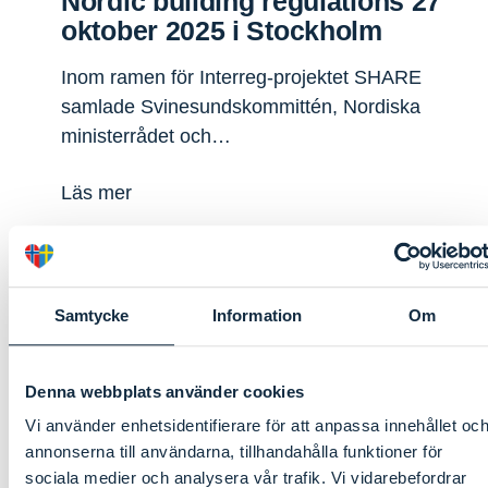
Nordic building regulations 27
oktober 2025 i Stockholm
Inom ramen för Interreg-projektet SHARE
samlade Svinesundskommittén, Nordiska
ministerrådet och…
Läs mer
Samtycke
Information
Om
Gemensamma byggregler – stor
uppmärksamhet i media
Denna webbplats använder cookies
Svinesundskommitténs initiativ att driva på
arbetet för gemensamma byggregler i…
Vi använder enhetsidentifierare för att anpassa innehållet oc
annonserna till användarna, tillhandahålla funktioner för
sociala medier och analysera vår trafik. Vi vidarebefordrar
Läs mer