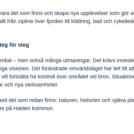
ara det som finns och skapa nya upplevelser som gör att
allt från zipline över fjorden till klättring, bad och cykell
teg för steg
ential – men också många utmaningar. Det krävs investe
kliga visionen. Det förändrade omvärldsläget har lett till 
ill fortsätta ha kontroll över området vid bron. Situatione
gar och nya verksamheter.
 med det som redan finns: naturen, historien och själva p
dare på Halden kommun.