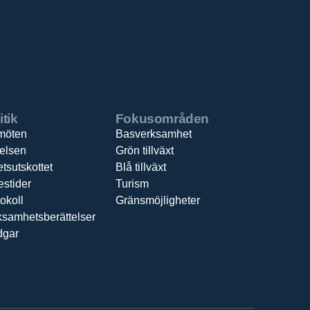
itik
Fokusområden
möten
Basverksamhet
relsen
Grön tillväxt
tsutskottet
Blå tillväxt
estider
Turism
okoll
Gränsmöjligheter
ksamhetsberättelser
dgar