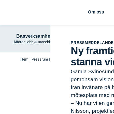
Om oss
Basverksamhet
Grön tillväx
Affärer, jobb & utveckling
Trä – framtidens ma
PRESSMEDDELANDE
Ny framti
stanna v
Hem
|
Pressrum
|
Ny framtidsvision: Därför ska du vil
Gamla Svinesundsb
gemensam vision 
från invånare på 
mötesplats med na
– Nu har vi en ge
Nilsson, projekt