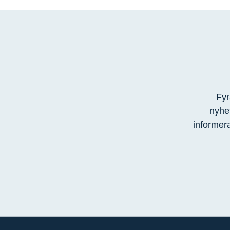
Fyr
nyhet
informer