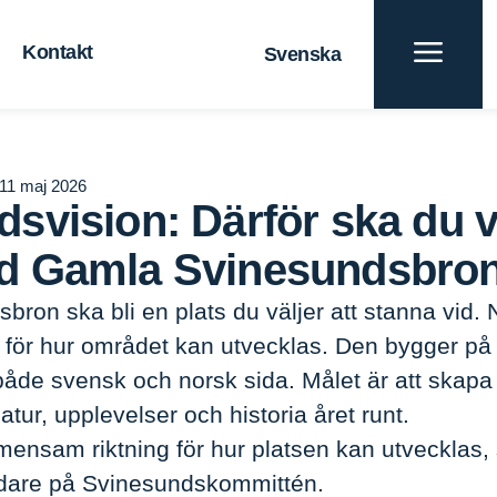
Kontakt
Svenska
t
Blå tillväxt
terial
För en hållbar framtid
Gräns
11 maj 2026
dsvision: Därför ska du v
id Gamla Svinesundsbro
ja stanna vid Gamla Svinesundsbron
ron ska bli en plats du väljer att stanna vid. 
för hur området kan utvecklas. Den bygger 
både svensk och norsk sida. Målet är att skap
tur, upplevelser och historia året runt.
mensam riktning för hur platsen kan utvecklas,
ledare på Svinesundskommittén.