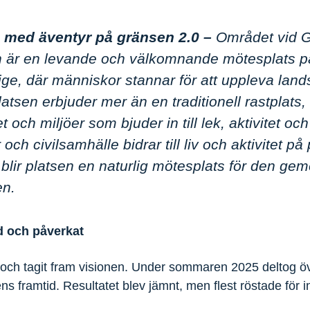
 med äventyr på gränsen 2.0 –
Området vid 
 är en levande och välkomnande mötesplats p
ge, där människor stannar för att uppleva land
latsen erbjuder mer än en traditionell rastplats,
et och miljöer som bjuder in till lek, aktivitet 
 och civilsamhälle bidrar till liv och aktivitet p
blir platsen en naturlig mötesplats för den g
en.
d och påverkat
och tagit fram visionen. Under sommaren 2025 deltog öv
s framtid. Resultatet blev jämnt, men flest röstade för 