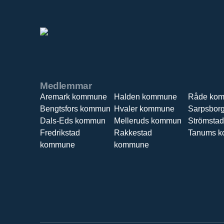
Medlemmar
Aremark kommune
Halden kommune
Råde ko
Bengtsfors kommun
Hvaler kommune
Sarpsbor
Dals-Eds kommun
Melleruds kommun
Strömsta
Fredrikstad
Rakkestad
Tanums 
kommune
kommune