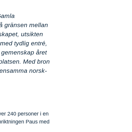
Gamla
å gränsen mellan
skapet, utsikten
 med tydlig entré,
och gemenskap året
å platsen. Med bron
emensamma norsk-
er 240 personer i en
inriktningen Paus med