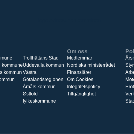
Om oss
Pol
mmune
Trollhättans Stad
Medlemmar
Års
g kommune
Uddevalla kommun
Nordiska ministerrådet
Sty
ds kommun
Västra
Finansiärer
Arbe
kommun
Götalandsregionen
Om Cookies
Möt
Åmåls kommun
Integritetspolicy
Prot
Østfold
Tillgänglighet
Ver
fylkeskommune
Sta