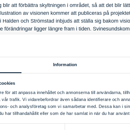
 blir att förbättra skyltningen i området, så att det blir lät
llustration av visionen kommer att publiceras på projekt
i Halden och Strömstad inbjuds att ställa sig bakom visio
e förändringar ligger längre fram i tiden. Svinesundsko
t ha dialog med myndigheter och fastighetsägare för att 
ngsverksamhet i området.
u. Det är avgörande för att visionen ska bli möjlig, säg
Information
cookies
tsutveckling – Gamla Svinesundsbron ska skapa förutsättn
e för att anpassa innehållet och annonserna till användarna, tillh
 ett attraktivt besöksmål. Projektet drivs av Svinesunds
vår trafik. Vi vidarebefordrar även sådana identifierare och anna
med Strömstad kommun. Det finansieras av Interreg S
nnons- och analysföretag som vi samarbetar med. Dessa kan i sin
ionen.
har tillhandahållit eller som de har samlat in när du har använt 
–2026.