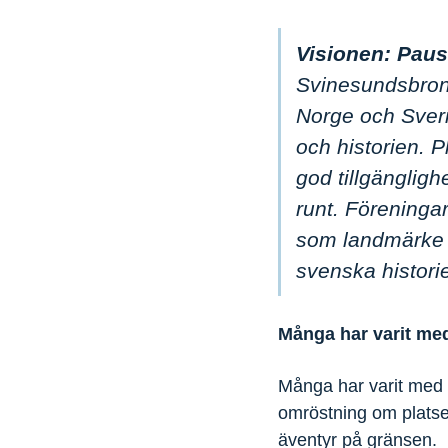
Visionen:
Paus
Svinesundsbron
Norge och Sveri
och historien. P
god tillgängligh
runt. Föreningar
som landmärke 
svenska histori
Många har varit me
Många har varit med 
omröstning om platsen
äventyr på gränsen.