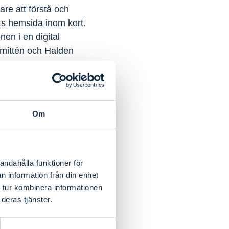
tare att förstå och
ets hemsida inom kort.
nen i en digital
mmittén och Halden
klargöra ansvar och
er Nicholas Richards.
Om
ingar för att
andahålla funktioner för
kommittén och Halden
n information från din enhet
verige–Norge och
 tur kombinera informationen
deras tjänster.