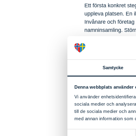
Ett första konkret steg
uppleva platsen. En i
Invånare och företag 
namninsamling. Störr
kommun fortsätter at
möjligheter för näri
– Vi bygger grunden n
Samtycke
Om projektet
Denna webbplats använder 
Projektet Hållbar pla
Vi använder enhetsidentifierar
utveckla området till
sociala medier och analysera 
kommun i samverkan 
till de sociala medier och a
Västra Götalandsreg
med annan information som du 
Samtyckesval
Projektperiod:
2024