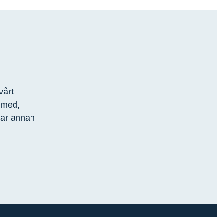
vårt
r med,
lar annan