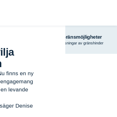
Turism
Gränsmöjligheter
regionalt samarbete
Lösningar av gränshinder
ilja
n
Nu finns en ny
på engagemang
a en levande
 säger Denise