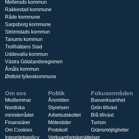
Melleruds kommun
Rakkestad kommune
Råde kommune
Sarpsborg kommune
Strömstads kommun
Tanums kommun
Trollhättans Stad
Uddevalla kommun
Västra Götalandsregionen
Åmåls kommun
Østfold fylkeskommune
Om oss
Politik
Fokusområden
Medlemmar
Årsmöten
Basverksamhet
Nordiska
Styrelsen
Grön tillväxt
ministerrådet
Arbetsutskottet
Blå tillväxt
Finansiärer
Mötestider
Turism
Om Cookies
Protokoll
Gränsmöjligheter
Integritetspolicy
Verksamhetsberättelser