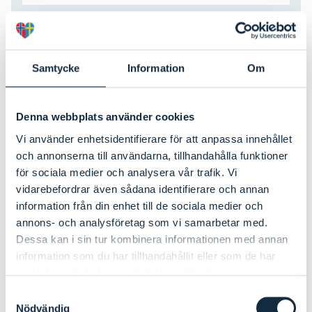
Nätverksgrupper för ostron- och
algföretagare
Samtycke
Information
Om
Under det tidigare projektet Framtiden är Blå 2
träffade vi…
Denna webbplats använder cookies
Läs mer
Vi använder enhetsidentifierare för att anpassa innehållet
och annonserna till användarna, tillhandahålla funktioner
för sociala medier och analysera vår trafik. Vi
vidarebefordrar även sådana identifierare och annan
Sveriges första marina kolonilott
information från din enhet till de sociala medier och
annons- och analysföretag som vi samarbetar med.
Marint Gränsforum Skagerrak är ett
Dessa kan i sin tur kombinera informationen med annan
gränsregionalt projekt som finansieras av…
information som du har tillhandahållit eller som de har
samlat in när du har använt deras tjänster.
Läs mer
Samtyckesval
Nödvändig