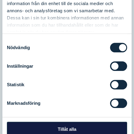
information från din enhet till de sociala medier och
annons- och analysföretag som vi samarbetar med.
Dessa kan i sin tur kombinera informationen med annan
information som du har tillhandahållit eller som de har
samlat in när du har använt deras tjänster.
Samtyckesval
Nödvändig
PROJEKT
Pågående projekt
Hållbar platsutveckling – Gamla
Inställningar
Svinesundsbron
Läs mer
Statistik
Marknadsföring
Tillåt alla