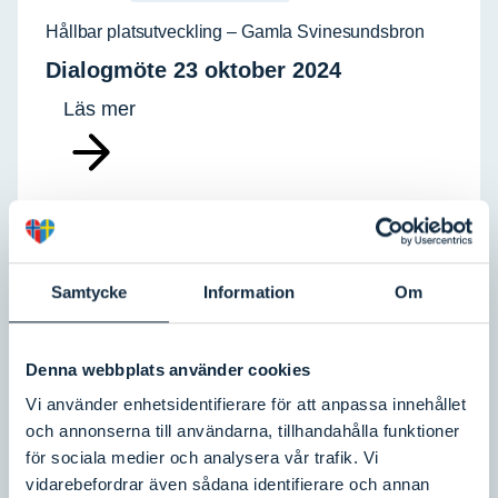
Hållbar platsutveckling – Gamla Svinesundsbron
Dialogmöte 23 oktober 2024
Läs mer
Samtycke
Information
Om
PROJEKT
Pågående projekt
Denna webbplats använder cookies
Besöksnäring 2.0
Vi använder enhetsidentifierare för att anpassa innehållet
Vår guide över hållbarhetsinitiativ
och annonserna till användarna, tillhandahålla funktioner
för sociala medier och analysera vår trafik. Vi
Läs mer
vidarebefordrar även sådana identifierare och annan