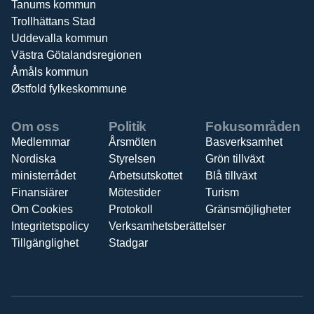
Tanums kommun
Trollhättans Stad
Uddevalla kommun
Västra Götalandsregionen
Åmåls kommun
Østfold fylkeskommune
Om oss
Politik
Fokusområden
Medlemmar
Årsmöten
Basverksamhet
Nordiska
Styrelsen
Grön tillväxt
ministerrådet
Arbetsutskottet
Blå tillväxt
Finansiärer
Mötestider
Turism
Om Cookies
Protokoll
Gränsmöjligheter
Integritetspolicy
Verksamhetsberättelser
Tillgänglighet
Stadgar