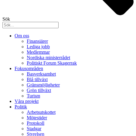
Sök
Om oss
Finansiärer
Lediga jobb
Medlemmar
Nordiska ministerrådet
Politiskt Forum Skagerrak
Fokusområden
Basverksamhet
Blå tillväxt
Gränsmöjligheter
Grön tillväxt
Turism
Våra projekt
Politik
Arbetsutskottet
Mötestider
Protokoll
Stadgar
Styrelsen