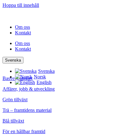
Hoppa till innehåll
Om oss
Kontakt
Om oss
Kontakt
Svenska
Svenska
Norsk
Basverksamhet
English
Affärer, jobb & utveckling
Grön tillväxt
Trä – framtidens material
Blå tillväxt
För en hållbar framtid