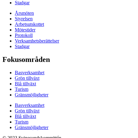
Stadgar
Årsmöten
Styrelsen
Arbetsutskottet
Mötestider
Protokoll
Verksamhetsberättelser
Stadgar
Fokusområden
Basverksamhet
Grön tillväxt
Blå tillväxt
Turism
Gränsmöjligheter
Basverksamhet
Grön tillväxt
Blå tillväxt
Turism
Gränsmöjligheter
© 2023 Svinesundskommittén